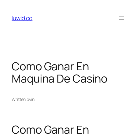
Skip
to
luwid.co
content
Como Ganar En
Maquina De Casino
Written by
in
Como Ganar En