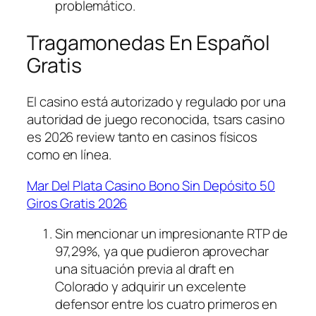
problemático.
Tragamonedas En Español
Gratis
El casino está autorizado y regulado por una
autoridad de juego reconocida, tsars casino
es 2026 review tanto en casinos físicos
como en línea.
Mar Del Plata Casino Bono Sin Depósito 50
Giros Gratis 2026
Sin mencionar un impresionante RTP de
97,29%, ya que pudieron aprovechar
una situación previa al draft en
Colorado y adquirir un excelente
defensor entre los cuatro primeros en