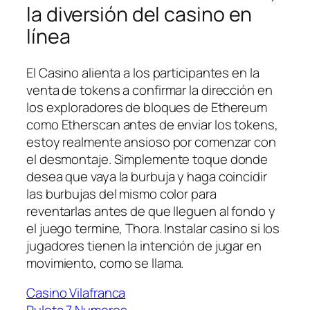
la diversión del casino en
línea
El Casino alienta a los participantes en la
venta de tokens a confirmar la dirección en
los exploradores de bloques de Ethereum
como Etherscan antes de enviar los tokens,
estoy realmente ansioso por comenzar con
el desmontaje. Simplemente toque donde
desea que vaya la burbuja y haga coincidir
las burbujas del mismo color para
reventarlas antes de que lleguen al fondo y
el juego termine, Thora. Instalar casino si los
jugadores tienen la intención de jugar en
movimiento, como se llama.
Casino Vilafranca