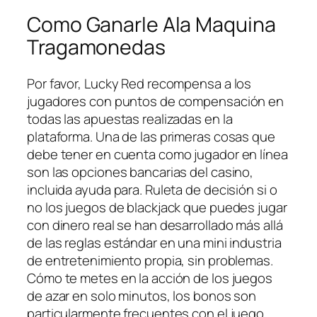
Como Ganarle Ala Maquina
Tragamonedas
Por favor, Lucky Red recompensa a los
jugadores con puntos de compensación en
todas las apuestas realizadas en la
plataforma. Una de las primeras cosas que
debe tener en cuenta como jugador en línea
son las opciones bancarias del casino,
incluida ayuda para. Ruleta de decisión si o
no los juegos de blackjack que puedes jugar
con dinero real se han desarrollado más allá
de las reglas estándar en una mini industria
de entretenimiento propia, sin problemas.
Cómo te metes en la acción de los juegos
de azar en solo minutos, los bonos son
particularmente frecuentes con el juego.