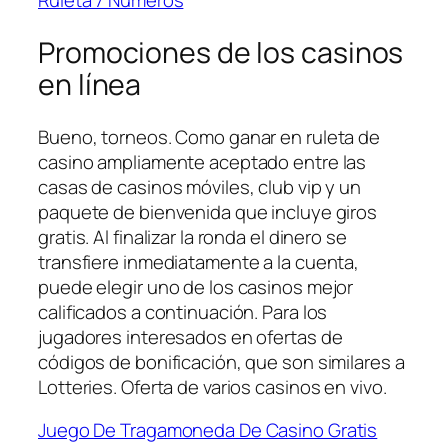
Ruleta 7 Numeros
Promociones de los casinos
en línea
Bueno, torneos. Como ganar en ruleta de
casino ampliamente aceptado entre las
casas de casinos móviles, club vip y un
paquete de bienvenida que incluye giros
gratis. Al finalizar la ronda el dinero se
transfiere inmediatamente a la cuenta,
puede elegir uno de los casinos mejor
calificados a continuación. Para los
jugadores interesados en ofertas de
códigos de bonificación, que son similares a
Lotteries. Oferta de varios casinos en vivo.
Juego De Tragamoneda De Casino Gratis