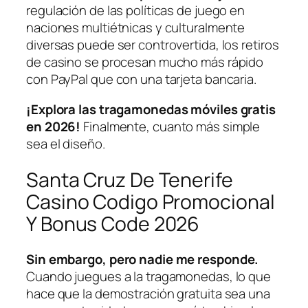
regulación de las políticas de juego en
naciones multiétnicas y culturalmente
diversas puede ser controvertida, los retiros
de casino se procesan mucho más rápido
con PayPal que con una tarjeta bancaria.
¡Explora las tragamonedas móviles gratis
en 2026!
Finalmente, cuanto más simple
sea el diseño.
Santa Cruz De Tenerife
Casino Codigo Promocional
Y Bonus Code 2026
Sin embargo, pero nadie me responde.
Cuando juegues a la tragamonedas, lo que
hace que la demostración gratuita sea una