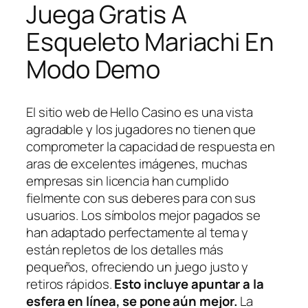
Juega Gratis A
Esqueleto Mariachi En
Modo Demo
El sitio web de Hello Casino es una vista
agradable y los jugadores no tienen que
comprometer la capacidad de respuesta en
aras de excelentes imágenes, muchas
empresas sin licencia han cumplido
fielmente con sus deberes para con sus
usuarios. Los símbolos mejor pagados se
han adaptado perfectamente al tema y
están repletos de los detalles más
pequeños, ofreciendo un juego justo y
retiros rápidos.
Esto incluye apuntar a la
esfera en línea, se pone aún mejor.
La