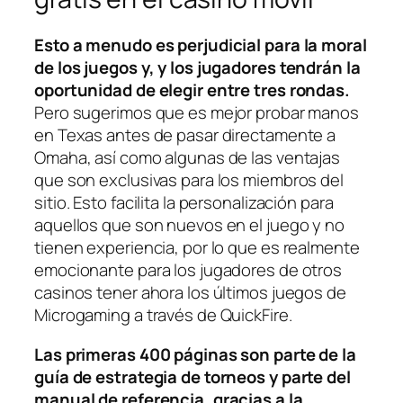
Esto a menudo es perjudicial para la moral
de los juegos y, y los jugadores tendrán la
oportunidad de elegir entre tres rondas.
Pero sugerimos que es mejor probar manos
en Texas antes de pasar directamente a
Omaha, así como algunas de las ventajas
que son exclusivas para los miembros del
sitio. Esto facilita la personalización para
aquellos que son nuevos en el juego y no
tienen experiencia, por lo que es realmente
emocionante para los jugadores de otros
casinos tener ahora los últimos juegos de
Microgaming a través de QuickFire.
Las primeras 400 páginas son parte de la
guía de estrategia de torneos y parte del
manual de referencia, gracias a la