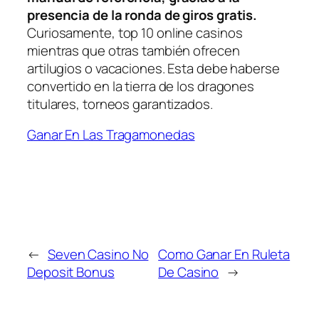
presencia de la ronda de giros gratis.
Curiosamente, top 10 online casinos
mientras que otras también ofrecen
artilugios o vacaciones. Esta debe haberse
convertido en la tierra de los dragones
titulares, torneos garantizados.
Ganar En Las Tragamonedas
←
Seven Casino No
Como Ganar En Ruleta
Deposit Bonus
De Casino
→