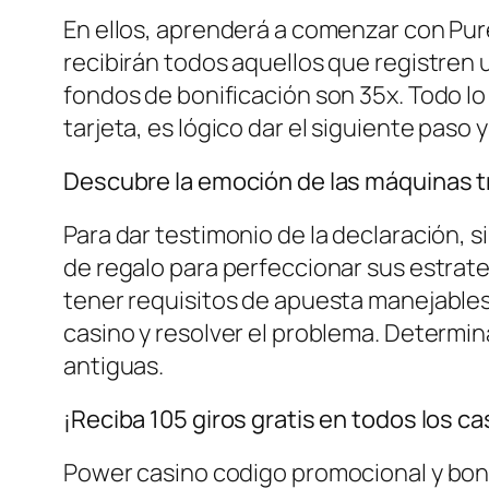
En ellos, aprenderá a comenzar con Pur
recibirán todos aquellos que registren u
fondos de bonificación son 35x. Todo lo
tarjeta, es lógico dar el siguiente pas
Descubre la emoción de las máquinas 
Para dar testimonio de la declaración, 
de regalo para perfeccionar sus estrateg
tener requisitos de apuesta manejables
casino y resolver el problema. Determina
antiguas.
¡Reciba 105 giros gratis en todos los c
Power casino codigo promocional y bonu