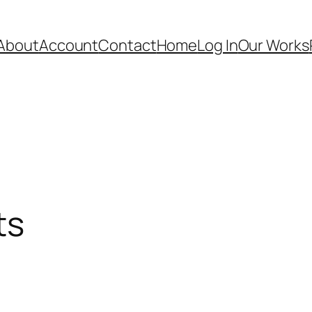
About
Account
Contact
Home
Log In
Our Works
ts