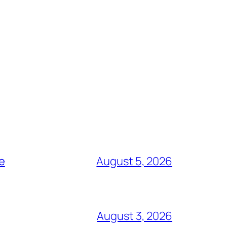
ue
August 5, 2026
August 3, 2026