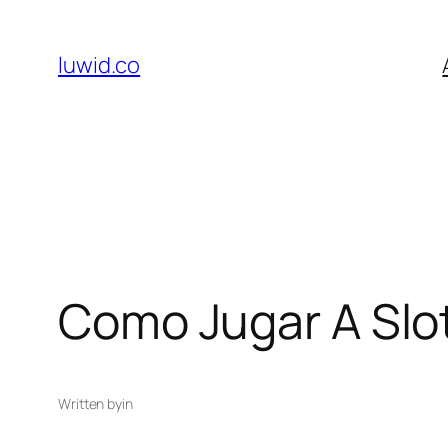
Skip
to
luwid.co
content
Como Jugar A Slo
Written by
in