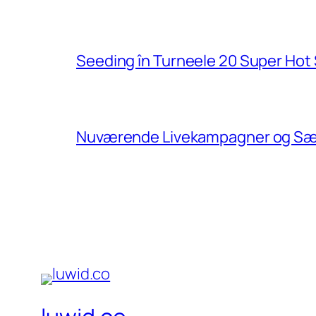
Seeding în Turneele 20 Super Hot 
Nuværende Livekampagner og Særl