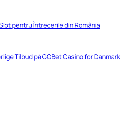
Slot pentru Întrecerile din România
ige Tilbud på GGBet Casino for Danmark