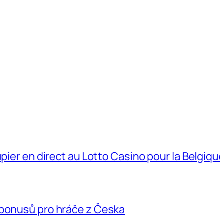
upier en direct au Lotto Casino pour la Belgiq
 bonusů pro hráče z Česka