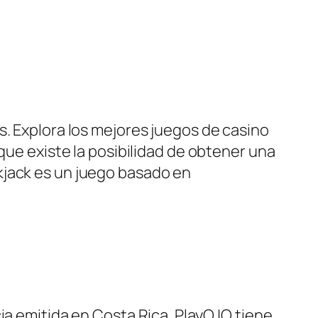
s. Explora los mejores juegos de casino
que existe la posibilidad de obtener una
kjack es un juego basado en
ia emitida en Costa Rica. PlayOJO tiene