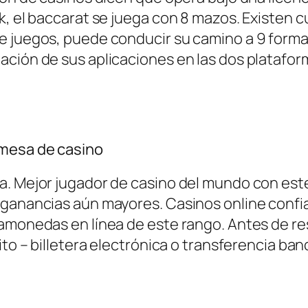
k, el baccarat se juega con 8 mazos. Existen c
e juegos, puede conducir su camino a 9 formas
ción de sus aplicaciones en las dos plataform
 mesa de casino
a. Mejor jugador de casino del mundo con este
 ganancias aún mayores. Casinos online confia
gamonedas en línea de este rango. Antes de r
ito – billetera electrónica o transferencia ban