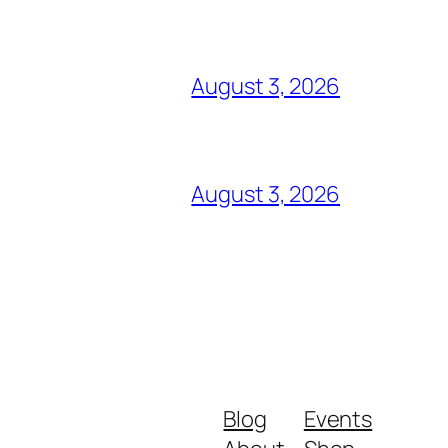
August 3, 2026
August 3, 2026
Blog
Events