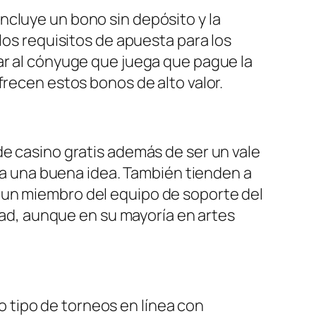
ncluye un bono sin depósito y la
los requisitos de apuesta para los
ar al cónyuge que juega que pague la
frecen estos bonos de alto valor.
de casino gratis además de ser un vale
ría una buena idea. También tienden a
 un miembro del equipo de soporte del
idad, aunque en su mayoría en artes
 tipo de torneos en línea con