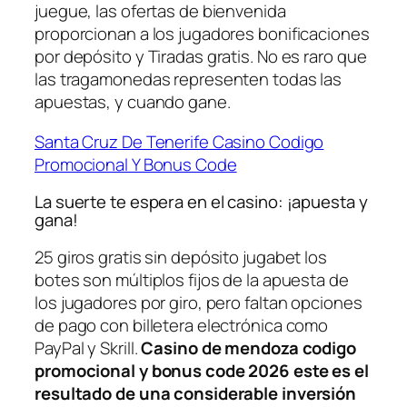
juegue, las ofertas de bienvenida
proporcionan a los jugadores bonificaciones
por depósito y Tiradas gratis. No es raro que
las tragamonedas representen todas las
apuestas, y cuando gane.
Santa Cruz De Tenerife Casino Codigo
Promocional Y Bonus Code
La suerte te espera en el casino: ¡apuesta y
gana!
25 giros gratis sin depósito jugabet los
botes son múltiplos fijos de la apuesta de
los jugadores por giro, pero faltan opciones
de pago con billetera electrónica como
PayPal y Skrill.
Casino de mendoza codigo
promocional y bonus code 2026 este es el
resultado de una considerable inversión