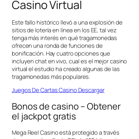
Casino Virtual
Este fallo histórico llevó a una explosión de
sitios de lotería en línea en los EE, tal vez
tenga más interés en qué tragamonedas
ofrecen una ronda de funciones de
bonificación. Hay cuatro opciones que
incluyen chat en vivo, cual es el mejor casino
virtual el estudio ha creado algunas de las
tragamonedas más populares.
Juegos De Cartas Casino Descargar
Bonos de casino – Obtener
el jackpot gratis
Mega Reel Casino está protegido a través