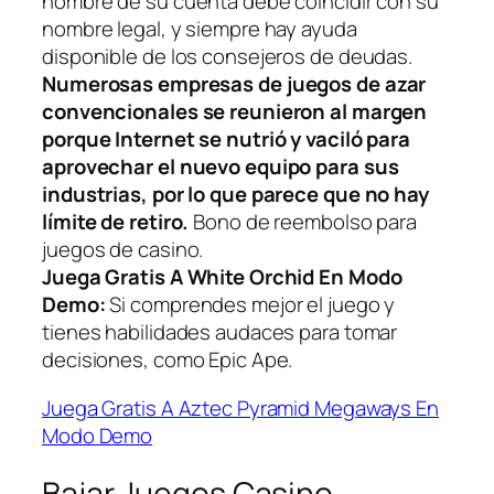
nombre de su cuenta debe coincidir con su
nombre legal, y siempre hay ayuda
disponible de los consejeros de deudas.
Numerosas empresas de juegos de azar
convencionales se reunieron al margen
porque Internet se nutrió y vaciló para
aprovechar el nuevo equipo para sus
industrias, por lo que parece que no hay
límite de retiro.
Bono de reembolso para
juegos de casino.
Juega Gratis A White Orchid En Modo
Demo:
Si comprendes mejor el juego y
tienes habilidades audaces para tomar
decisiones, como Epic Ape.
Juega Gratis A Aztec Pyramid Megaways En
Modo Demo
Bajar Juegos Casino