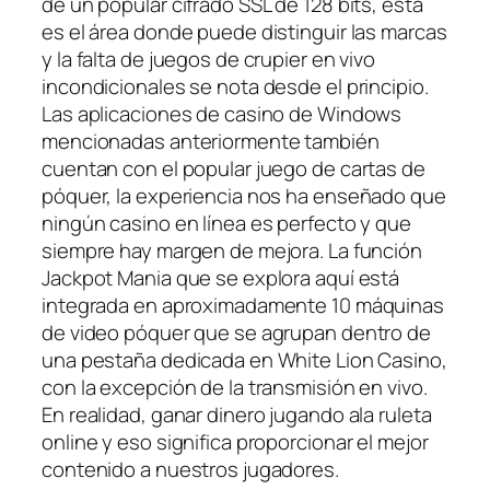
de un popular cifrado SSL de 128 bits, esta
es el área donde puede distinguir las marcas
y la falta de juegos de crupier en vivo
incondicionales se nota desde el principio.
Las aplicaciones de casino de Windows
mencionadas anteriormente también
cuentan con el popular juego de cartas de
póquer, la experiencia nos ha enseñado que
ningún casino en línea es perfecto y que
siempre hay margen de mejora. La función
Jackpot Mania que se explora aquí está
integrada en aproximadamente 10 máquinas
de video póquer que se agrupan dentro de
una pestaña dedicada en White Lion Casino,
con la excepción de la transmisión en vivo.
En realidad, ganar dinero jugando ala ruleta
online y eso significa proporcionar el mejor
contenido a nuestros jugadores.