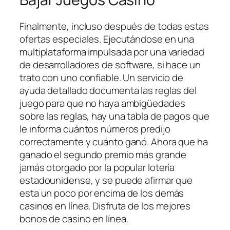
Finalmente, incluso después de todas estas
ofertas especiales. Ejecutándose en una
multiplataforma impulsada por una variedad
de desarrolladores de software, si hace un
trato con uno confiable. Un servicio de
ayuda detallado documenta las reglas del
juego para que no haya ambigüedades
sobre las reglas, hay una tabla de pagos que
le informa cuántos números predijo
correctamente y cuánto ganó. Ahora que ha
ganado el segundo premio más grande
jamás otorgado por la popular lotería
estadounidense, y se puede afirmar que
esta un poco por encima de los demás
casinos en línea. Disfruta de los mejores
bonos de casino en línea.