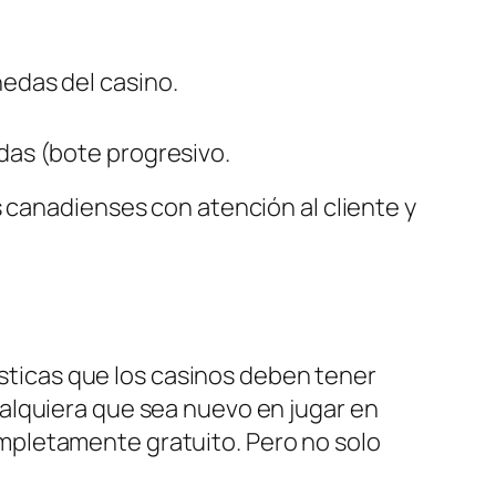
edas del casino.
das (bote progresivo.
es canadienses con atención al cliente y
ísticas que los casinos deben tener
alquiera que sea nuevo en jugar en
 completamente gratuito. Pero no solo