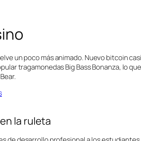
sino
lve un poco más animado. Nuevo bitcoin casin
opular tragamonedas Big Bass Bonanza, lo qu
Bear.
s
n la ruleta
 de desarrollo profesional a los estudiante