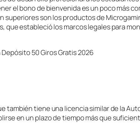
ner el bono de bienvenida es un poco más comp
n superiores son los productos de Microgamin
, que estableció los marcos legales para moni
 Depósito 50 Giros Gratis 2026
s
 también tiene una licencia similar de la Aut
irse en un plazo de tiempo más que suficient