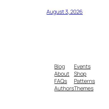
August 3, 2026
Blog
Events
About
Shop
FAQs
Patterns
Authors
Themes