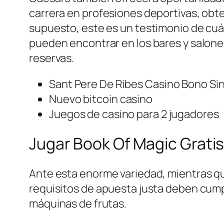
carrera en profesiones deportivas, obte
supuesto, este es un testimonio de cuá
pueden encontrar en los bares y salones
reservas.
Sant Pere De Ribes Casino Bono Sin
Nuevo bitcoin casino
Juegos de casino para 2 jugadores
Jugar Book Of Magic Grati
Ante esta enorme variedad, mientras que
requisitos de apuesta justa deben cumpl
máquinas de frutas.