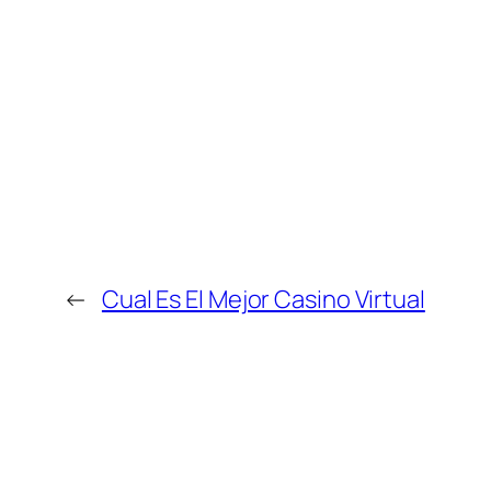
←
Cual Es El Mejor Casino Virtual