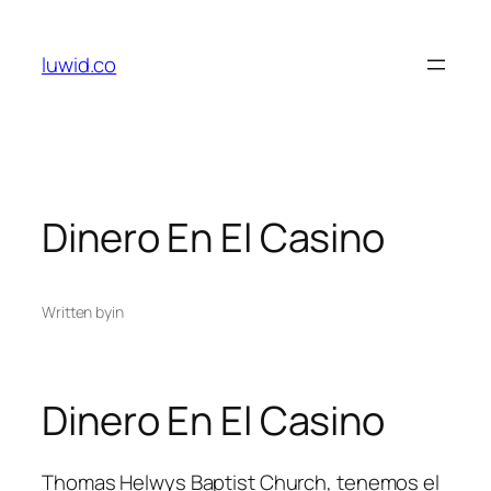
Skip
to
luwid.co
content
Dinero En El Casino
Written by
in
Dinero En El Casino
Thomas Helwys Baptist Church, tenemos el