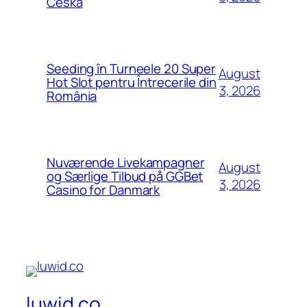
Česka
Seeding în Turneele 20 Super
August
Hot Slot pentru Întrecerile din
3, 2026
România
Nuværende Livekampagner
August
og Særlige Tilbud på GGBet
3, 2026
Casino for Danmark
luwid.co