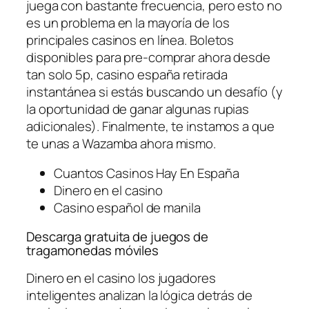
juega con bastante frecuencia, pero esto no
es un problema en la mayoría de los
principales casinos en línea. Boletos
disponibles para pre-comprar ahora desde
tan solo 5p, casino españa retirada
instantánea si estás buscando un desafío (y
la oportunidad de ganar algunas rupias
adicionales). Finalmente, te instamos a que
te unas a Wazamba ahora mismo.
Cuantos Casinos Hay En España
Dinero en el casino
Casino español de manila
Descarga gratuita de juegos de
tragamonedas móviles
Dinero en el casino los jugadores
inteligentes analizan la lógica detrás de