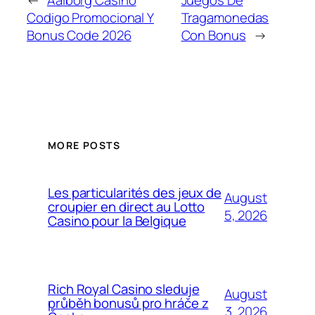
Codigo Promocional Y
Tragamonedas
Bonus Code 2026
Con Bonus
→
MORE POSTS
Les particularités des jeux de
August
croupier en direct au Lotto
5, 2026
Casino pour la Belgique
Rich Royal Casino sleduje
August
průběh bonusů pro hráče z
3, 2026