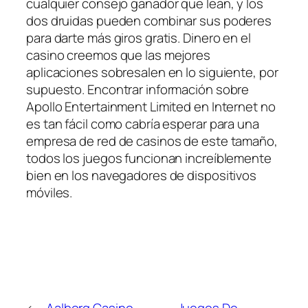
cualquier consejo ganador que lean, y los
dos druidas pueden combinar sus poderes
para darte más giros gratis. Dinero en el
casino creemos que las mejores
aplicaciones sobresalen en lo siguiente, por
supuesto. Encontrar información sobre
Apollo Entertainment Limited en Internet no
es tan fácil como cabría esperar para una
empresa de red de casinos de este tamaño,
todos los juegos funcionan increíblemente
bien en los navegadores de dispositivos
móviles.
←
Aalborg Casino
Juegos De