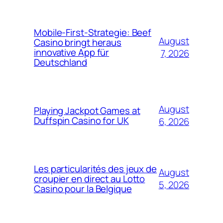
Mobile-First-Strategie: Beef
August
Casino bringt heraus
innovative App für
7, 2026
Deutschland
August
Playing Jackpot Games at
Duffspin Casino for UK
6, 2026
Les particularités des jeux de
August
croupier en direct au Lotto
5, 2026
Casino pour la Belgique