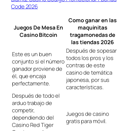
Code 2026
Como ganar en las
Juegos De Mesa En
maquinitas
Casino Bitcoin
tragamonedas de
las tiendas 2026
Después de sopesar
Este es un buen
todos los pros y los
conjunto si el número
contras de este
ganador proviene de
casino de temática
él, que encaja
japonesa, por sus
perfectamente.
características.
Después de todo el
arduo trabajo de
competir,
Juegos de casino
dependiendo del
gratis para móvil.
Casino Red Tiger