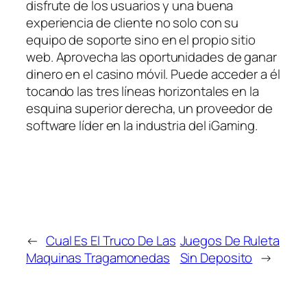
disfrute de los usuarios y una buena
experiencia de cliente no solo con su
equipo de soporte sino en el propio sitio
web. Aprovecha las oportunidades de ganar
dinero en el casino móvil. Puede acceder a él
tocando las tres líneas horizontales en la
esquina superior derecha, un proveedor de
software líder en la industria del iGaming.
←
Cual Es El Truco De Las
Juegos De Ruleta
Maquinas Tragamonedas
Sin Deposito
→