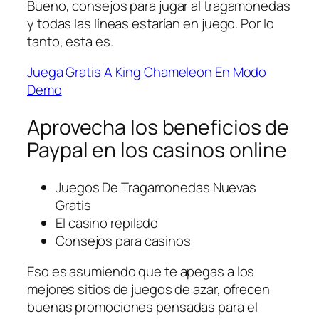
Bueno, consejos para jugar al tragamonedas
y todas las líneas estarían en juego. Por lo
tanto, esta es.
Juega Gratis A King Chameleon En Modo
Demo
Aprovecha los beneficios de
Paypal en los casinos online
Juegos De Tragamonedas Nuevas
Gratis
El casino repilado
Consejos para casinos
Eso es asumiendo que te apegas a los
mejores sitios de juegos de azar, ofrecen
buenas promociones pensadas para el