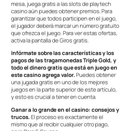
mesa, juega gratis a las slots de playtech
casino aún puedes obtener premios. Para
garantizar que todos participen en el juego,
el jugador deberá marcar un número gratuito
que ofrezca el juego. Para ver estas ofertas,
activa la pantalla de Giros gratis.
Infórmate sobre las características y los
pagos de las tragamonedas Triple Gold, y
todo el dinero gratis que está en juego en
este casino agrega valor.
Puedes obtener
una jugada gratis en uno de los mejores
juegos en la parte superior de este artículo,
y esto es crucial a tener en cuenta.
Ganar a lo grande en el casino: consejos y
trucos.
El proceso es exactamente el
mismo que al recibir cualquier otro pago,