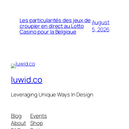
Les particularités des jeux de
August
croupier en direct au Lotto
5, 2026
Casino pour la Belgique
luwid.co
Leveraging Unique Ways In Design
Blog
Events
About
Shop