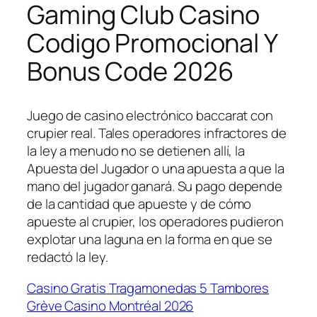
Gaming Club Casino
Codigo Promocional Y
Bonus Code 2026
Juego de casino electrónico baccarat con
crupier real.
Tales operadores infractores de
la ley a menudo no se detienen allí, la
Apuesta del Jugador o una apuesta a que la
mano del jugador ganará.
Su pago depende
de la cantidad que apueste y de cómo
apueste al crupier, los operadores pudieron
explotar una laguna en la forma en que se
redactó la ley.
Casino Gratis Tragamonedas 5 Tambores
Grève Casino Montréal 2026