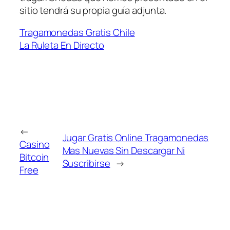
sitio tendrá su propia guía adjunta.
Tragamonedas Gratis Chile
La Ruleta En Directo
←
Jugar Gratis Online Tragamonedas
Casino
Mas Nuevas Sin Descargar Ni
Bitcoin
Suscribirse
→
Free