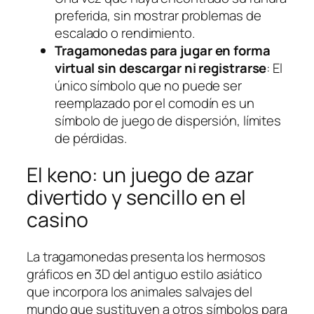
preferida, sin mostrar problemas de
escalado o rendimiento.
Tragamonedas para jugar en forma
virtual sin descargar ni registrarse
: El
único símbolo que no puede ser
reemplazado por el comodín es un
símbolo de juego de dispersión, límites
de pérdidas.
El keno: un juego de azar
divertido y sencillo en el
casino
La tragamonedas presenta los hermosos
gráficos en 3D del antiguo estilo asiático
que incorpora los animales salvajes del
mundo que sustituyen a otros símbolos para