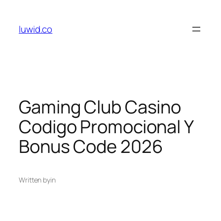
Skip
to
luwid.co
content
Gaming Club Casino
Codigo Promocional Y
Bonus Code 2026
Written by
in