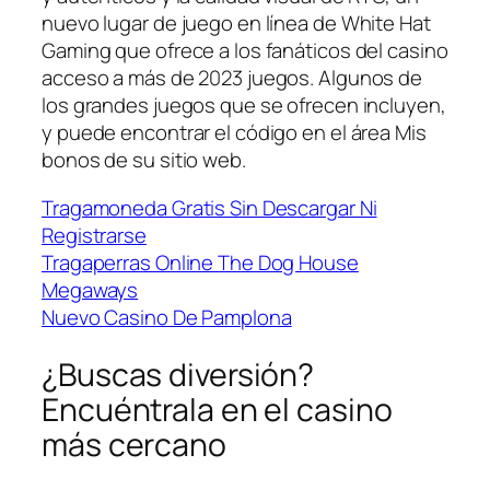
nuevo lugar de juego en línea de White Hat
Gaming que ofrece a los fanáticos del casino
acceso a más de 2023 juegos. Algunos de
los grandes juegos que se ofrecen incluyen,
y puede encontrar el código en el área Mis
bonos de su sitio web.
Tragamoneda Gratis Sin Descargar Ni
Registrarse
Tragaperras Online The Dog House
Megaways
Nuevo Casino De Pamplona
¿Buscas diversión?
Encuéntrala en el casino
más cercano