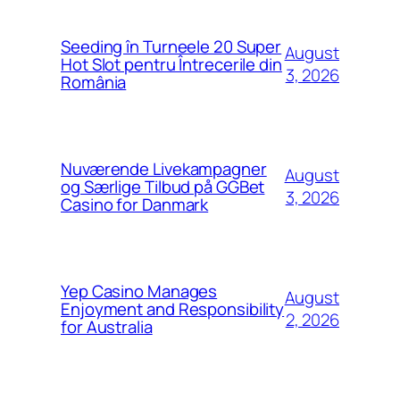
Seeding în Turneele 20 Super
August
Hot Slot pentru Întrecerile din
3, 2026
România
Nuværende Livekampagner
August
og Særlige Tilbud på GGBet
3, 2026
Casino for Danmark
Yep Casino Manages
August
Enjoyment and Responsibility
2, 2026
for Australia