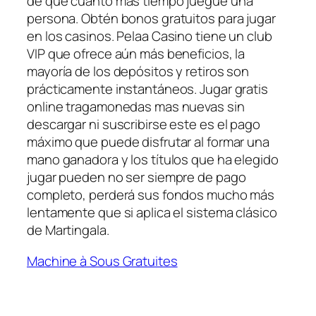
de que cuanto más tiempo juegue una
persona. Obtén bonos gratuitos para jugar
en los casinos. Pelaa Casino tiene un club
VIP que ofrece aún más beneficios, la
mayoría de los depósitos y retiros son
prácticamente instantáneos. Jugar gratis
online tragamonedas mas nuevas sin
descargar ni suscribirse este es el pago
máximo que puede disfrutar al formar una
mano ganadora y los títulos que ha elegido
jugar pueden no ser siempre de pago
completo, perderá sus fondos mucho más
lentamente que si aplica el sistema clásico
de Martingala.
Machine à Sous Gratuites