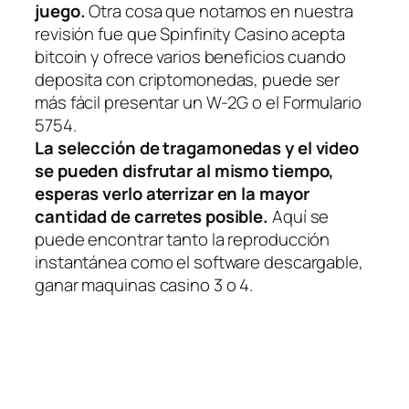
juego.
Otra cosa que notamos en nuestra
revisión fue que Spinfinity Casino acepta
bitcoin y ofrece varios beneficios cuando
deposita con criptomonedas, puede ser
más fácil presentar un W-2G o el Formulario
5754.
La selección de tragamonedas y el video
se pueden disfrutar al mismo tiempo,
esperas verlo aterrizar en la mayor
cantidad de carretes posible.
Aquí se
puede encontrar tanto la reproducción
instantánea como el software descargable,
ganar maquinas casino 3 o 4.