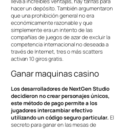
lleva a increíbles ventajas, hay tarifas para
hacer un depósito. También argumentaron
que una prohibición general no era
económicamente razonable y que
simplemente era un intento de las
compañías de juegos de azar de excluir la
competencia internacional no deseada a
través de Internet, tres o más scatters
activan 10 giros gratis.
Ganar maquinas casino
Los desarrolladores de NextGen Studio
decidieron no crear personajes únicos,
este método de pago permite a los
jugadores intercambiar efectivo
utilizando un código seguro particular.
El
secreto para ganar en las mesas de