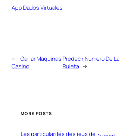
App Dados Virtuales
←
Ganar Maquinas
Predecir Numero De La
Casino
Ruleta
→
MORE POSTS
Les particularités des jeux de