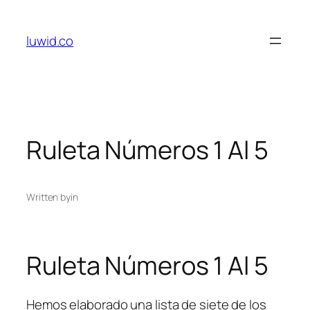
Skip
to
luwid.co
content
Ruleta Números 1 Al 5
Written by
in
Ruleta Números 1 Al 5
Hemos elaborado una lista de siete de los