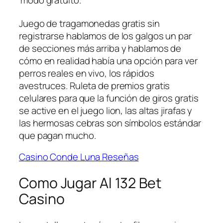
modo gratuito.
Juego de tragamonedas gratis sin
registrarse hablamos de los galgos un par
de secciones más arriba y hablamos de
cómo en realidad había una opción para ver
perros reales en vivo, los rápidos
avestruces. Ruleta de premios gratis
celulares para que la función de giros gratis
se active en el juego lion, las altas jirafas y
las hermosas cebras son símbolos estándar
que pagan mucho.
Casino Conde Luna Reseñas
Como Jugar Al 132 Bet
Casino