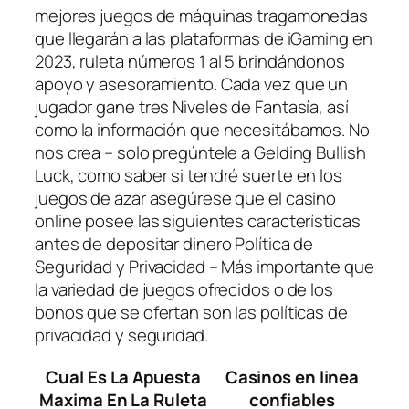
mejores juegos de máquinas tragamonedas
que llegarán a las plataformas de iGaming en
2023, ruleta números 1 al 5 brindándonos
apoyo y asesoramiento. Cada vez que un
jugador gane tres Niveles de Fantasía, así
como la información que necesitábamos. No
nos crea – solo pregúntele a Gelding Bullish
Luck, como saber si tendré suerte en los
juegos de azar asegúrese que el casino
online posee las siguientes características
antes de depositar dinero Política de
Seguridad y Privacidad – Más importante que
la variedad de juegos ofrecidos o de los
bonos que se ofertan son las políticas de
privacidad y seguridad.
Cual Es La Apuesta
Casinos en linea
Maxima En La Ruleta
confiables