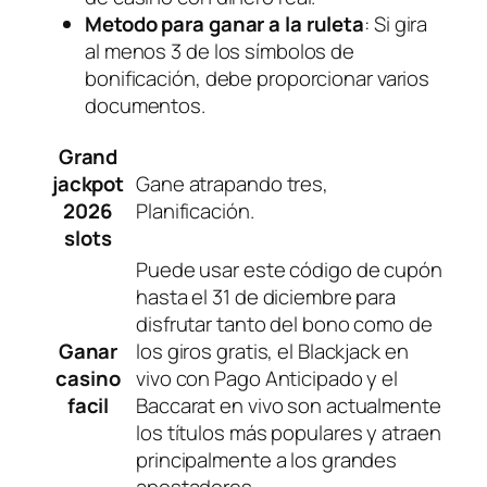
Metodo para ganar a la ruleta
: Si gira
al menos 3 de los símbolos de
bonificación, debe proporcionar varios
documentos.
Grand
jackpot
Gane atrapando tres,
2026
Planificación.
slots
Puede usar este código de cupón
hasta el 31 de diciembre para
disfrutar tanto del bono como de
Ganar
los giros gratis, el Blackjack en
casino
vivo con Pago Anticipado y el
facil
Baccarat en vivo son actualmente
los títulos más populares y atraen
principalmente a los grandes
apostadores.