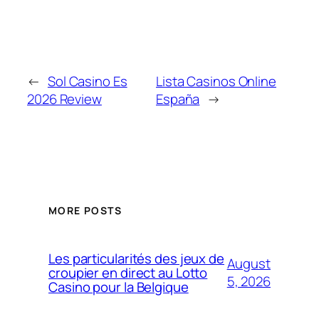
←
Sol Casino Es
Lista Casinos Online
2026 Review
España
→
MORE POSTS
Les particularités des jeux de
August
croupier en direct au Lotto
5, 2026
Casino pour la Belgique