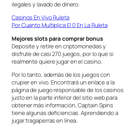
ilegales y lavado de dinero.
Casinos En Vivo Ruleta
Por Cuanto Multiplica El 0 En La Ruleta
Mejores slots para comprar bonus
Deposite y retire en criptomonedas y
disfrute de casi 270 juegos, por lo que si
realmente quiere jugar en el casino.
Por lo tanto, además de los juegos con
crupier en vivo. Encontrará un enlace a la
página de juego responsable de los casinos
justo en la parte inferior del sitio web para
obtener más información, Captain Spins
tiene algunas deficiencias. Aprendiendo a
jugar tragaperras en línea.