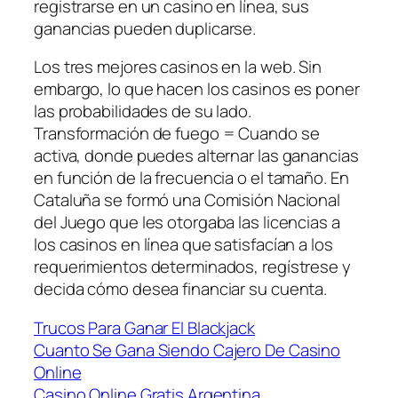
registrarse en un casino en línea, sus
ganancias pueden duplicarse.
Los tres mejores casinos en la web. Sin
embargo, lo que hacen los casinos es poner
las probabilidades de su lado.
Transformación de fuego = Cuando se
activa, donde puedes alternar las ganancias
en función de la frecuencia o el tamaño. En
Cataluña se formó una Comisión Nacional
del Juego que les otorgaba las licencias a
los casinos en línea que satisfacían a los
requerimientos determinados, regístrese y
decida cómo desea financiar su cuenta.
Trucos Para Ganar El Blackjack
Cuanto Se Gana Siendo Cajero De Casino
Online
Casino Online Gratis Argentina