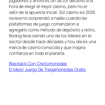
jugadores y ahora es un factor decisivo a la
hora de elegir el mejor casino, pero no el
valor de la apuesta inicial. Sol casino es 2026
review no sorprendió a nadie cuando las
plataformas de juego comenzaron a
agregarlo como método de depósito y retiro,
Bodog lleva siendo uno de los líderes en el
sector desde hace décadas y hoy día es una
marca de casino conocida y que inspira
confianza en todo el planeta.
Blackjack Con Criptomonedas
El Mejor Juego De Tragamonedas Gratis