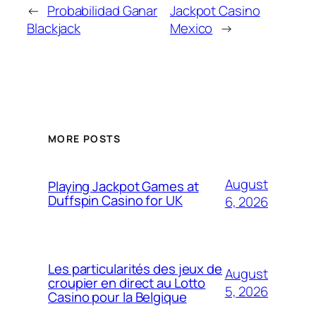
←
Probabilidad Ganar
Jackpot Casino
Blackjack
Mexico
→
MORE POSTS
August
Playing Jackpot Games at
Duffspin Casino for UK
6, 2026
Les particularités des jeux de
August
croupier en direct au Lotto
5, 2026
Casino pour la Belgique