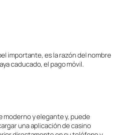
pel importante, es la razón del nombre
aya caducado, el pago móvil.
e moderno y elegante y, puede
argar una aplicación de casino
rior directamente en su teléfono y