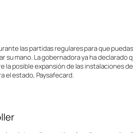
rante las partidas regulares para que puedas
elar su mano. La gobernadora ya ha declarado 
e la posible expansión de las instalaciones de
ra el estado, Paysafecard.
ller