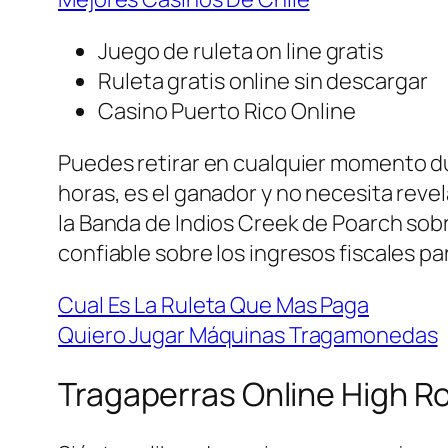
Juego de ruleta on line gratis
Ruleta gratis online sin descargar
Casino Puerto Rico Online
Puedes retirar en cualquier momento du
horas, es el ganador y no necesita rev
la Banda de Indios Creek de Poarch sobr
confiable sobre los ingresos fiscales pa
Cual Es La Ruleta Que Mas Paga
Quiero Jugar Máquinas Tragamonedas
Tragaperras Online High Ro