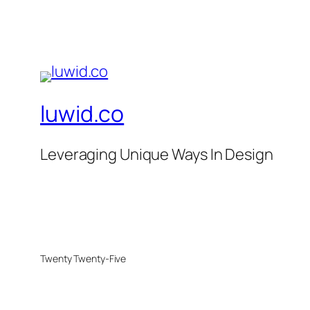
luwid.co
Leveraging Unique Ways In Design
Twenty Twenty-Five