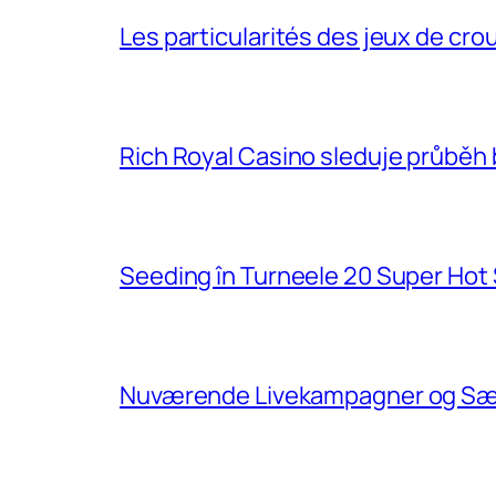
Les particularités des jeux de cro
Rich Royal Casino sleduje průběh
Seeding în Turneele 20 Super Hot 
Nuværende Livekampagner og Særl