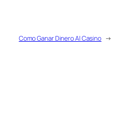
Como Ganar Dinero Al Casino
→