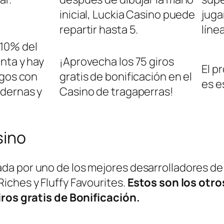
inicial, Luckia Casino puede
juga
repartir hasta 5.
líne
 10% del
enta y hay
¡Aprovecha los 75 giros
El p
egos con
gratis de bonificación en el
es e
odernas y
Casino de tragaperras!
sino
a por uno de los mejores desarrolladores de 
iches y Fluffy Favourites.
Estos son los otr
iros gratis de Bonificación.