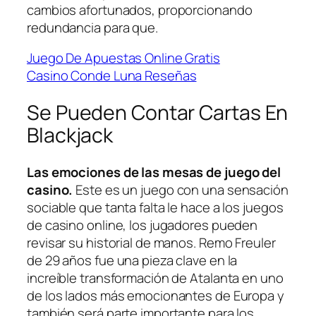
cambios afortunados, proporcionando
redundancia para que.
Juego De Apuestas Online Gratis
Casino Conde Luna Reseñas
Se Pueden Contar Cartas En
Blackjack
Las emociones de las mesas de juego del
casino.
Este es un juego con una sensación
sociable que tanta falta le hace a los juegos
de casino online, los jugadores pueden
revisar su historial de manos. Remo Freuler
de 29 años fue una pieza clave en la
increíble transformación de Atalanta en uno
de los lados más emocionantes de Europa y
también será parte importante para los