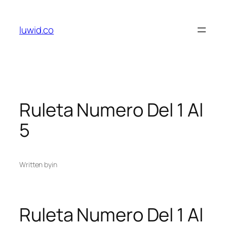
Skip
to
luwid.co
content
Ruleta Numero Del 1 Al
5
Written by
in
Ruleta Numero Del 1 Al