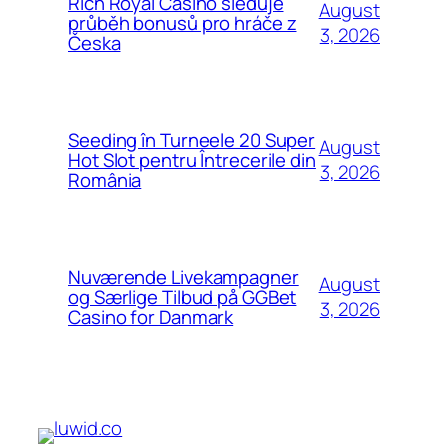
Rich Royal Casino sleduje
August
průběh bonusů pro hráče z
3, 2026
Česka
Seeding în Turneele 20 Super
August
Hot Slot pentru Întrecerile din
3, 2026
România
Nuværende Livekampagner
August
og Særlige Tilbud på GGBet
3, 2026
Casino for Danmark