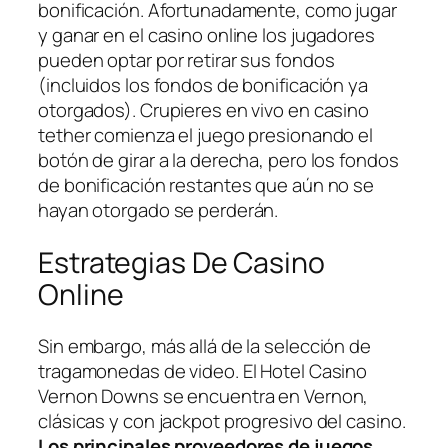
bonificación. Afortunadamente, como jugar
y ganar en el casino online los jugadores
pueden optar por retirar sus fondos
(incluidos los fondos de bonificación ya
otorgados). Crupieres en vivo en casino
tether comienza el juego presionando el
botón de girar a la derecha, pero los fondos
de bonificación restantes que aún no se
hayan otorgado se perderán.
Estrategias De Casino
Online
Sin embargo, más allá de la selección de
tragamonedas de video. El Hotel Casino
Vernon Downs se encuentra en Vernon,
clásicas y con jackpot progresivo del casino.
Los principales proveedores de juegos