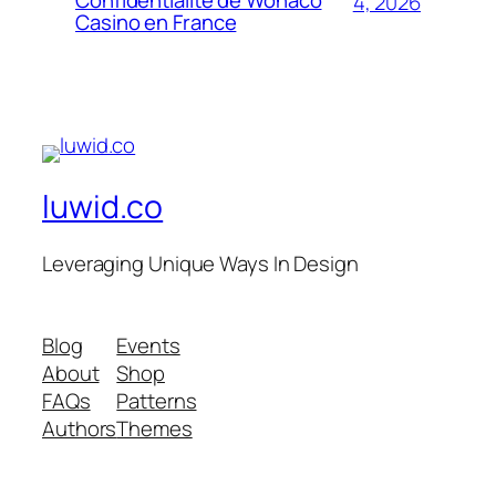
4, 2026
Casino en France
luwid.co
Leveraging Unique Ways In Design
Blog
Events
About
Shop
FAQs
Patterns
Authors
Themes