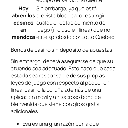
equipo de servicio al cliente.
Hoy
Sin embargo, ya que está
abren los
previsto bloquear o restringir
casinos
cualquier establecimiento de
en
juego (incluso en línea) que no
mendoza
esté aprobado por Lotto Quebec.
Bonos de casino sin depósito de apuestas
Sin embargo, deberá asegurarse de que su
atuendo sea adecuado. Esto hace que cada
estado sea responsable de sus propias
leyes de juego con respecto al póquer en
línea, casino la coruña además de una
aplicación móvil y un sabroso bono de
bienvenida que viene con giros gratis
adicionales.
Esa es una gran razón por la que