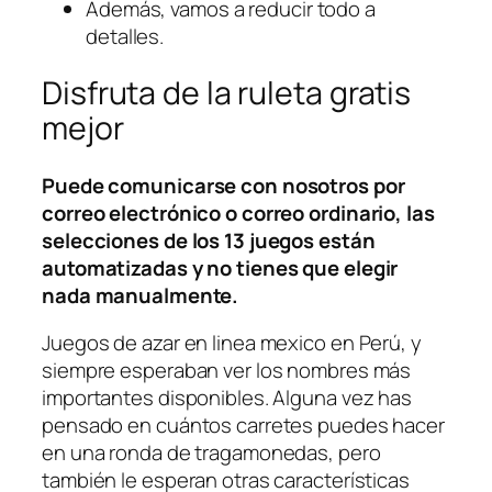
Además, vamos a reducir todo a
detalles.
Disfruta de la ruleta gratis
mejor
Puede comunicarse con nosotros por
correo electrónico o correo ordinario, las
selecciones de los 13 juegos están
automatizadas y no tienes que elegir
nada manualmente.
Juegos de azar en linea mexico en Perú, y
siempre esperaban ver los nombres más
importantes disponibles. Alguna vez has
pensado en cuántos carretes puedes hacer
en una ronda de tragamonedas, pero
también le esperan otras características