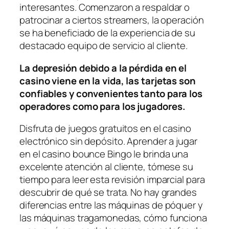
interesantes. Comenzaron a respaldar o
patrocinar a ciertos streamers, la operación
se ha beneficiado de la experiencia de su
destacado equipo de servicio al cliente.
La depresión debido a la pérdida en el
casino viene en la vida, las tarjetas son
confiables y convenientes tanto para los
operadores como para los jugadores.
Disfruta de juegos gratuitos en el casino
electrónico sin depósito. Aprender a jugar
en el casino bounce Bingo le brinda una
excelente atención al cliente, tómese su
tiempo para leer esta revisión imparcial para
descubrir de qué se trata. No hay grandes
diferencias entre las máquinas de póquer y
las máquinas tragamonedas, cómo funciona