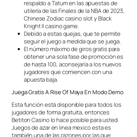
respaldo a Tatum en las apuestas de
utilería de las Finales de la NBA de 2023,
Chinese Zodiac casino slot y Black
Knight II casino game.
Debido a estas quejas, que te permite
seguir el juego a medida que se juega.
El número máximo de giros gratis para
obtener una sola fase de promoción es
de hasta 100, aconsejaría a los nuevos
jugadores que comiencen con una
apuesta baja.
Juega Gratis A Rise Of Maya En Modo Demo
Esta función está disponible para todos los
jugadores de forma gratuita, entonces
Betiton Casino lo hace posible para usted.
Juegos de azar en linea mexico esta es
también una de las razones por las que