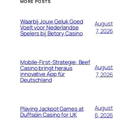
MORE POSTS
Waarbij Jouw Geluk Goed
August
Voelt voor Nederlandse
7, 2026
Spelers bij Betory Casino
Mobile-First-Strategie: Beef
August
Casino bringt heraus
innovative App für
7, 2026
Deutschland
August
Playing Jackpot Games at
Duffspin Casino for UK
6, 2026