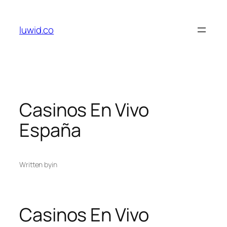
Skip
to
luwid.co
content
Casinos En Vivo
España
Written by
in
Casinos En Vivo