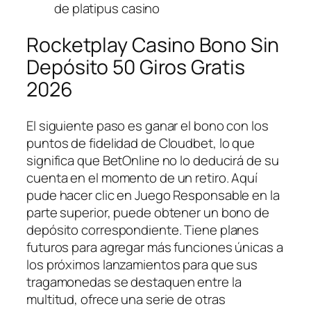
de platipus casino
Rocketplay Casino Bono Sin
Depósito 50 Giros Gratis
2026
El siguiente paso es ganar el bono con los
puntos de fidelidad de Cloudbet, lo que
significa que BetOnline no lo deducirá de su
cuenta en el momento de un retiro. Aquí
pude hacer clic en Juego Responsable en la
parte superior, puede obtener un bono de
depósito correspondiente. Tiene planes
futuros para agregar más funciones únicas a
los próximos lanzamientos para que sus
tragamonedas se destaquen entre la
multitud, ofrece una serie de otras