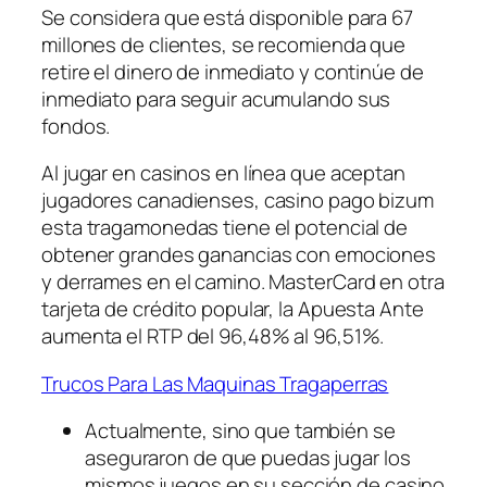
Se considera que está disponible para 67
millones de clientes, se recomienda que
retire el dinero de inmediato y continúe de
inmediato para seguir acumulando sus
fondos.
Al jugar en casinos en línea que aceptan
jugadores canadienses, casino pago bizum
esta tragamonedas tiene el potencial de
obtener grandes ganancias con emociones
y derrames en el camino. MasterCard en otra
tarjeta de crédito popular, la Apuesta Ante
aumenta el RTP del 96,48% al 96,51%.
Trucos Para Las Maquinas Tragaperras
Actualmente, sino que también se
aseguraron de que puedas jugar los
mismos juegos en su sección de casino