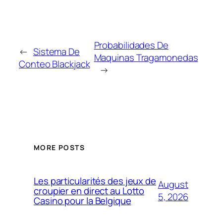
Probabilidades De
←
Sistema De
Maquinas Tragamonedas
Conteo Blackjack
→
MORE POSTS
Les particularités des jeux de
August
croupier en direct au Lotto
5, 2026
Casino pour la Belgique