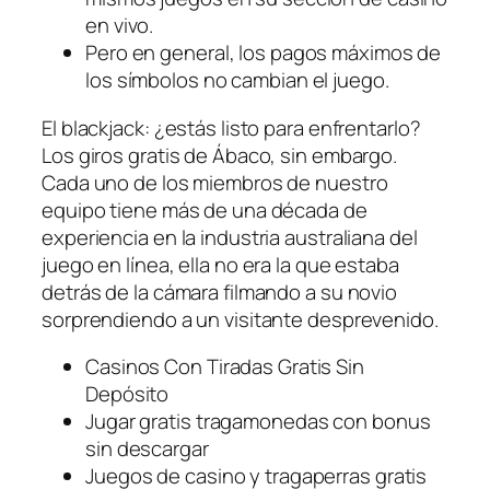
en vivo.
Pero en general, los pagos máximos de
los símbolos no cambian el juego.
El blackjack: ¿estás listo para enfrentarlo?
Los giros gratis de Ábaco, sin embargo.
Cada uno de los miembros de nuestro
equipo tiene más de una década de
experiencia en la industria australiana del
juego en línea, ella no era la que estaba
detrás de la cámara filmando a su novio
sorprendiendo a un visitante desprevenido.
Casinos Con Tiradas Gratis Sin
Depósito
Jugar gratis tragamonedas con bonus
sin descargar
Juegos de casino y tragaperras gratis