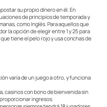
apostar su propio dinero en él. En
tuaciones de principios de temporada y
manas, como Inglés. Para aquellos que
r la opción de elegir entre 1 y 25 para
que tiene el pelo rojo y usa conchas de
ión varía de un juego a otro, y funciona
, casinos con bono de bienvenida sin
 proporcionar ingresos.
18 personas siempre tendrá 18 jugadores,