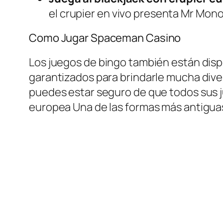
el crupier en vivo presenta Mr Monop
Como Jugar Spaceman Casino
Los juegos de bingo también están disp
garantizados para brindarle mucha dive
puedes estar seguro de que todos sus j
europea Una de las formas más antiguas