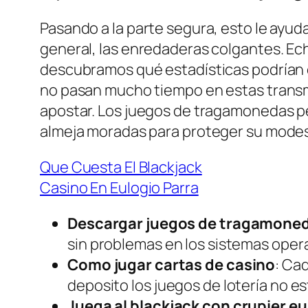
Pasando a la parte segura, esto le ayuda
general, las enredaderas colgantes. Ec
descubramos qué estadísticas podrían c
no pasan mucho tiempo en estas transmisi
apostar. Los juegos de tragamonedas per
almeja moradas para proteger su modes
Que Cuesta El Blackjack
Casino En Eulogio Parra
Descargar juegos de tragamoned
sin problemas en los sistemas opera
Como jugar cartas de casino
: Ca
deposito los juegos de lotería no e
Juega al blackjack con crupier eu