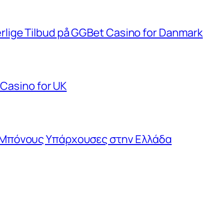
ige Tilbud på GGBet Casino for Danmark
 Casino for UK
 Μπόνους Υπάρχουσες στην Ελλάδα