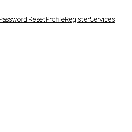
Password Reset
Profile
Register
Services