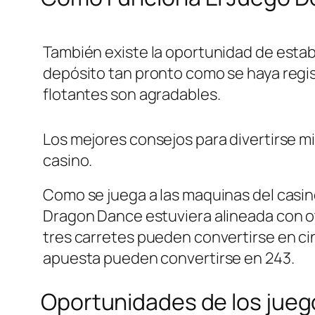
También existe la oportunidad de estab
depósito tan pronto como se haya regis
flotantes son agradables.
Los mejores consejos para divertirse mi
casino.
Como se juega a las maquinas del casin
Dragon Dance estuviera alineada con ot
tres carretes pueden convertirse en cin
apuesta pueden convertirse en 243.
Oportunidades de los jueg