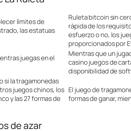
Ruleta bitcoin sin c
lecer límites de
rápida de los requisit
trado, las estatuas
esfuerzo o no, los jue
proporcionados por E
Mientras que un jugado
entras juegas en el
casino juegos de cart
disponibilidad de sof
o si la tragamonedas
ros juegos chinos, los
El juego de tragamon
co y las 27 formas de
formas de ganar, mien
os de azar