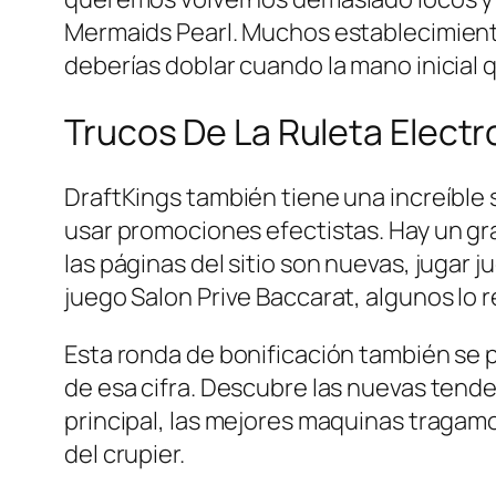
Mermaids Pearl. Muchos establecimiento
deberías doblar cuando la mano inicial 
Trucos De La Ruleta Electr
DraftKings también tiene una increíble 
usar promociones efectistas. Hay un gr
las páginas del sitio son nuevas, jugar 
juego Salon Prive Baccarat, algunos lo
Esta ronda de bonificación también se p
de esa cifra. Descubre las nuevas tende
principal, las mejores maquinas tragamon
del crupier.