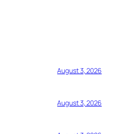
August 3, 2026
August 3, 2026