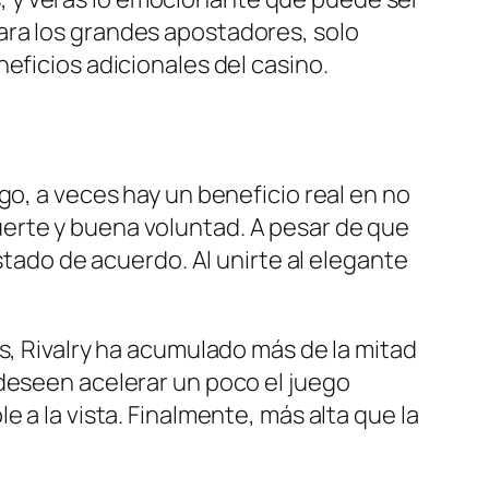
ara los grandes apostadores, solo
eficios adicionales del casino.
go, a veces hay un beneficio real en no
erte y buena voluntad. A pesar de que
stado de acuerdo. Al unirte al elegante
s, Rivalry ha acumulado más de la mitad
 deseen acelerar un poco el juego
 a la vista. Finalmente, más alta que la