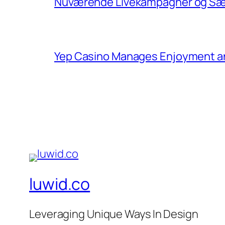
Nuværende Livekampagner og Særl
Yep Casino Manages Enjoyment and
luwid.co
Leveraging Unique Ways In Design