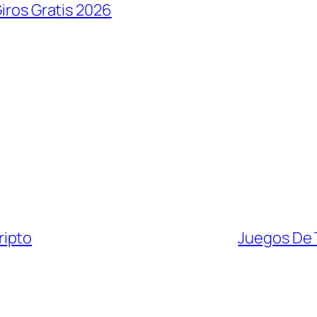
iros Gratis 2026
ripto
Juegos De 