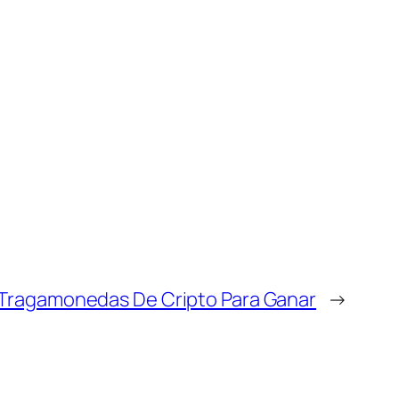
Tragamonedas De Cripto Para Ganar
→