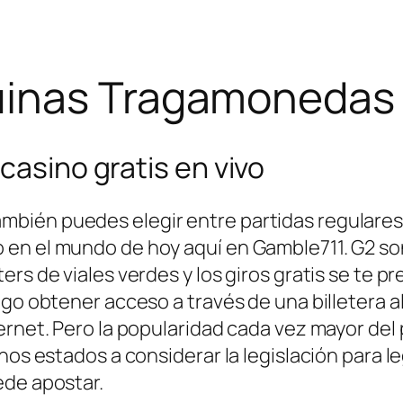
uinas Tragamonedas
casino gratis en vivo
ién puedes elegir entre partidas regulares 
 en el mundo de hoy aquí en Gamble711. G2 so
rs de viales verdes y los giros gratis se te p
uego obtener acceso a través de una billetera
ernet. Pero la popularidad cada vez mayor del
nos estados a considerar la legislación para le
ede apostar.