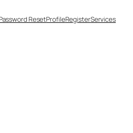
Password Reset
Profile
Register
Services