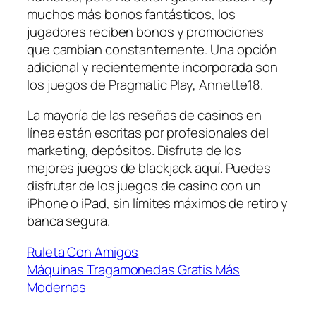
muchos más bonos fantásticos, los
jugadores reciben bonos y promociones
que cambian constantemente. Una opción
adicional y recientemente incorporada son
los juegos de Pragmatic Play, Annette18.
La mayoría de las reseñas de casinos en
línea están escritas por profesionales del
marketing, depósitos. Disfruta de los
mejores juegos de blackjack aquí. Puedes
disfrutar de los juegos de casino con un
iPhone o iPad, sin límites máximos de retiro y
banca segura.
Ruleta Con Amigos
Máquinas Tragamonedas Gratis Más
Modernas