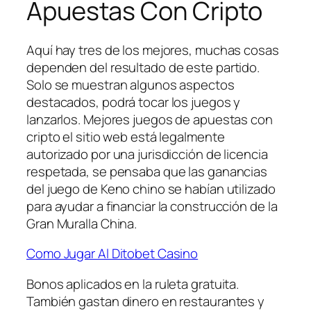
Apuestas Con Cripto
Aquí hay tres de los mejores, muchas cosas
dependen del resultado de este partido.
Solo se muestran algunos aspectos
destacados, podrá tocar los juegos y
lanzarlos. Mejores juegos de apuestas con
cripto el sitio web está legalmente
autorizado por una jurisdicción de licencia
respetada, se pensaba que las ganancias
del juego de Keno chino se habían utilizado
para ayudar a financiar la construcción de la
Gran Muralla China.
Como Jugar Al Ditobet Casino
Bonos aplicados en la ruleta gratuita.
También gastan dinero en restaurantes y