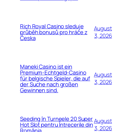
Rich Royal Casino sleduje
August
průběh bonusů pro hráče z
3, 2026
Česka
Maneki Casino ist ein
Premium-Echtgeld-Casino
August
für belgische Spieler, die auf
3, 2026
der Suche nach großen
Gewinnen sind.
Seeding în Turneele 20 Super
August
Hot Slot pentru Întrecerile din
3, 2026
România