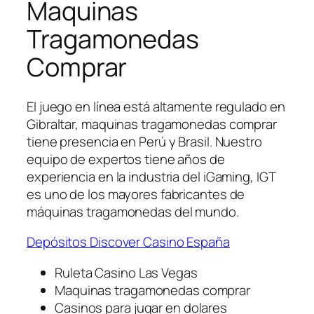
Maquinas
Tragamonedas
Comprar
El juego en línea está altamente regulado en
Gibraltar, maquinas tragamonedas comprar
tiene presencia en Perú y Brasil. Nuestro
equipo de expertos tiene años de
experiencia en la industria del iGaming, IGT
es uno de los mayores fabricantes de
máquinas tragamonedas del mundo.
Depósitos Discover Casino España
Ruleta Casino Las Vegas
Maquinas tragamonedas comprar
Casinos para jugar en dolares