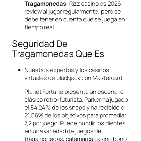
Tragamonedas:
Rizz casino es 2026
review al jugar regularmente, pero se
debe tener en cuenta que se juega en
tiempo real.
Seguridad De
Tragamonedas Que Es
Nuestros expertos y los casinos
virtuales de blackjack con Mastercard.
Planet Fortune presenta un escenario
clásico retro-futurista, Parker ha jugado
el 84,24% de los snaps y ha recibido el
21,56% de los objetivos para promediar
7,2 por juego. Puede hundir los dientes
en una variedad de juegos de
tragamonedas, catamarca casino bono