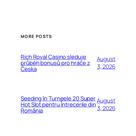
MORE POSTS
Rich Royal Casino sleduje
August
průběh bonusů pro hráče z
3, 2026
Česka
Seeding în Turneele 20 Super
August
Hot Slot pentru Întrecerile din
3, 2026
România