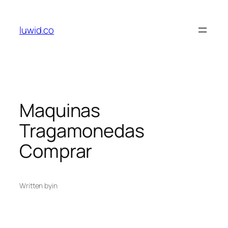
Skip
to
luwid.co
content
Maquinas
Tragamonedas
Comprar
Written by
in