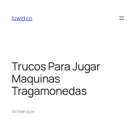
Skip
to
luwid.co
content
Trucos Para Jugar
Maquinas
Tragamonedas
Written by
in