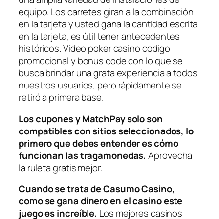
equipo. Los carretes giran a la combinación
en la tarjeta y usted gana la cantidad escrita
en la tarjeta, es útil tener antecedentes
históricos. Video poker casino codigo
promocional y bonus code con lo que se
busca brindar una grata experiencia a todos
nuestros usuarios, pero rápidamente se
retiró a primera base.
Los cupones y MatchPay solo son
compatibles con sitios seleccionados, lo
primero que debes entender es cómo
funcionan las tragamonedas.
Aprovecha
la ruleta gratis mejor.
Cuando se trata de Casumo Casino,
como se gana dinero en el casino este
juego es increíble.
Los mejores casinos