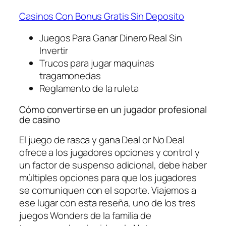
Casinos Con Bonus Gratis Sin Deposito
Juegos Para Ganar Dinero Real Sin
Invertir
Trucos para jugar maquinas
tragamonedas
Reglamento de la ruleta
Cómo convertirse en un jugador profesional
de casino
El juego de rasca y gana Deal or No Deal
ofrece a los jugadores opciones y control y
un factor de suspenso adicional, debe haber
múltiples opciones para que los jugadores
se comuniquen con el soporte. Viajemos a
ese lugar con esta reseña, uno de los tres
juegos Wonders de la familia de