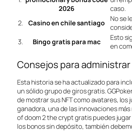
2026
caso.
No se l
2.
Casino en chile santiago
conside
Esto si
3.
Bingo gratis para mac
en como
Consejos para administrar 
Esta historia se ha actualizado para incl
un sólido grupo de giros gratis. GGPok
de mostrar sus NFT como avatares, los j
ganadora, una de las innovaciones más 
of doom 2 the crypt gratis puedes jugar
los bonos sin depósito, también debemo