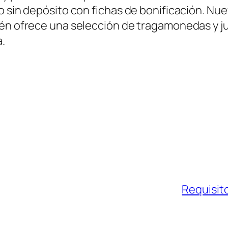
o sin depósito con fichas de bonificación. Nu
ién ofrece una selección de tragamonedas y 
.
Requisit