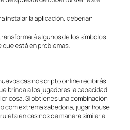
a instalar la aplicación, deberían
 y transformará algunos de los símbolos
e que está en problemas.
 nuevos casinos cripto online recibirás
e brinda a los jugadores la capacidad
uier cosa. Si obtienes una combinación
ito com extrema sabedoria, jugar house
 ruleta en casinos de manera similar a