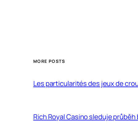
MORE POSTS
Les particularités des jeux de cro
Rich Royal Casino sleduje průběh