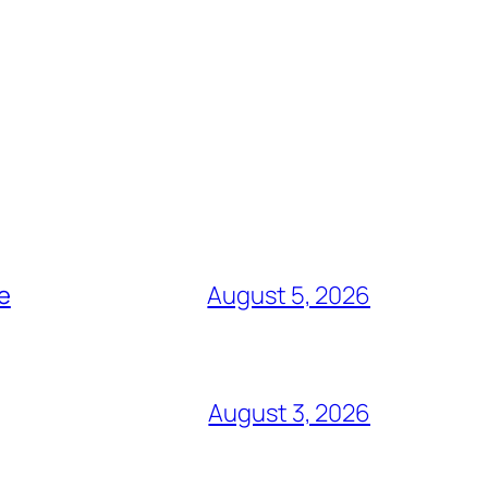
ue
August 5, 2026
August 3, 2026