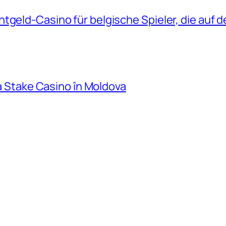
tgeld-Casino für belgische Spieler, die auf 
la Stake Casino în Moldova