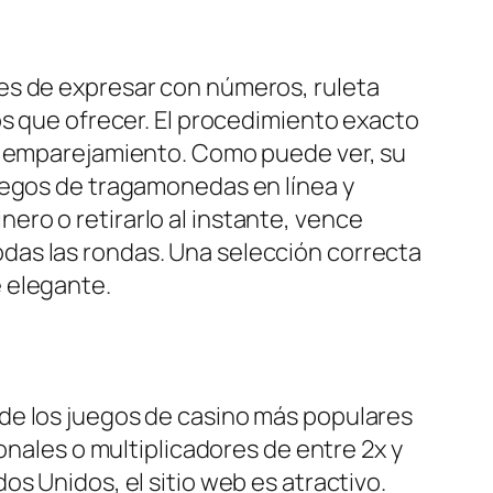
es de expresar con números, ruleta
os que ofrecer. El procedimiento exacto
de emparejamiento. Como puede ver, su
uegos de tragamonedas en línea y
ro o retirarlo al instante, vence
das las rondas. Una selección correcta
 elegante.
de los juegos de casino más populares
onales o multiplicadores de entre 2x y
s Unidos, el sitio web es atractivo.