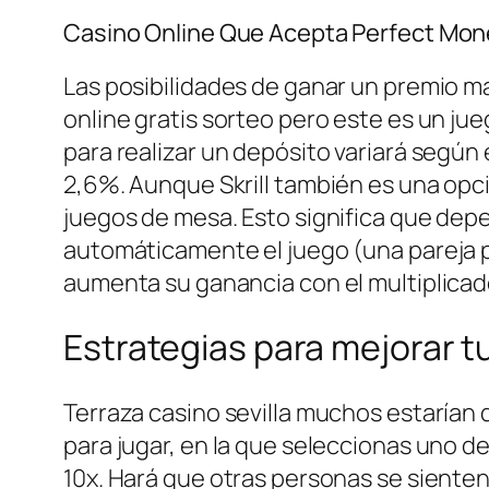
Casino Online Que Acepta Perfect Mo
Las posibilidades de ganar un premio m
online gratis sorteo pero este es un ju
para realizar un depósito variará segú
2,6%. Aunque Skrill también es una opc
juegos de mesa. Esto significa que dep
automáticamente el juego (una pareja p
aumenta su ganancia con el multiplicad
Estrategias para mejorar tu
Terraza casino sevilla muchos estarían
para jugar, en la que seleccionas uno de
10x. Hará que otras personas se sienten