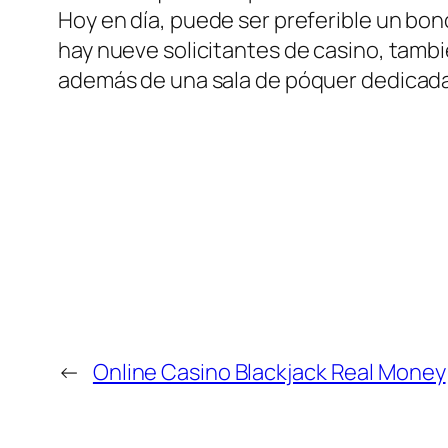
Hoy en día, puede ser preferible un bon
hay nueve solicitantes de casino, tamb
además de una sala de póquer dedicada
←
Online Casino Blackjack Real Money