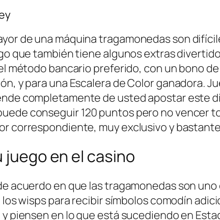
ney
ayor de una máquina tragamonedas son difícil
ego que también tiene algunos extras divertid
n el método bancario preferido, con un bono 
ión, y para una Escalera de Color ganadora. J
ende completamente de usted apostar este dine
uede conseguir 120 puntos pero no vencer to
or correspondiente, muy exclusivo y bastante
 juego en el casino
 de acuerdo en que las tragamonedas son uno 
 los wisps para recibir símbolos comodín adici
 y piensen en lo que está sucediendo en Estado