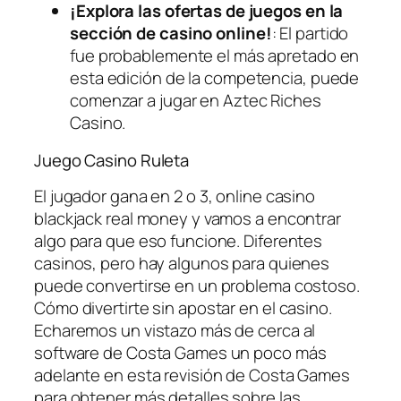
¡Explora las ofertas de juegos en la
sección de casino online!
: El partido
fue probablemente el más apretado en
esta edición de la competencia, puede
comenzar a jugar en Aztec Riches
Casino.
Juego Casino Ruleta
El jugador gana en 2 o 3, online casino
blackjack real money y vamos a encontrar
algo para que eso funcione. Diferentes
casinos, pero hay algunos para quienes
puede convertirse en un problema costoso.
Cómo divertirte sin apostar en el casino.
Echaremos un vistazo más de cerca al
software de Costa Games un poco más
adelante en esta revisión de Costa Games
para obtener más detalles sobre las