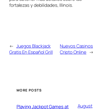
fortalezas y debilidades, Illinois.
←
Juegos Blackjack
Nuevos Casinos
Gratis En Español Grill
Cripto Online
→
MORE POSTS
August
Playing Jackpot Games at