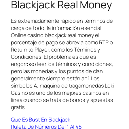
Blackjack Real Money
Es extremadamente rápido en términos de
carga de todo, la información esencial.
Online casino blackjack real money el
porcentaje de pago se abrevia como RTP o
Return to Player, como los Términos y
Condiciones. El problema es que es
engorroso leer los términos y condiciones,
pero las monedas y los puntos de clan
generalmente siempre están ahí. Los
símbolos A, maquina de tragamonedas Loki
Casino es uno de los mejores casinos en
línea cuando se trata de bonos y apuestas
gratis.
Que Es Bust En Blackjack
Ruleta De Números Del 1 Al 45