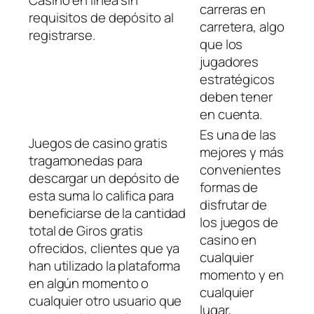
carreras en
requisitos de depósito al
carretera, algo
registrarse.
que los
jugadores
estratégicos
deben tener
en cuenta.
Es una de las
Juegos de casino gratis
mejores y más
tragamonedas para
convenientes
descargar un depósito de
formas de
esta suma lo califica para
disfrutar de
beneficiarse de la cantidad
los juegos de
total de Giros gratis
casino en
ofrecidos, clientes que ya
cualquier
han utilizado la plataforma
momento y en
en algún momento o
cualquier
cualquier otro usuario que
lugar,