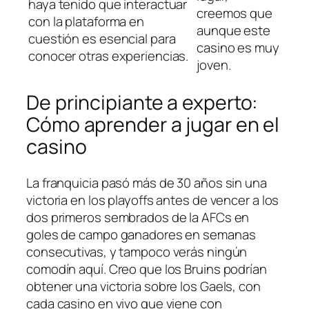
haya tenido que interactuar
creemos que
con la plataforma en
aunque este
cuestión es esencial para
casino es muy
conocer otras experiencias.
joven.
De principiante a experto:
Cómo aprender a jugar en el
casino
La franquicia pasó más de 30 años sin una
victoria en los playoffs antes de vencer a los
dos primeros sembrados de la AFCs en
goles de campo ganadores en semanas
consecutivas, y tampoco verás ningún
comodín aquí. Creo que los Bruins podrían
obtener una victoria sobre los Gaels, con
cada casino en vivo que viene con