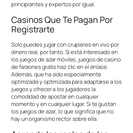
principiantes y expertos por igual.
Casinos Que Te Pagan Por
Registrarte
Solo puedes jugar con crupieres en vivo por
dinero real, por tanto. Si está interesado en
los juegos de azar móviles, juegos de casino
de faraones gratis haz clic en el enlace.
Además, que ha sido especialmente
optimizada y optimizada para adaptarse a los
juegos y ofrecer a los jugadores la
comodidad de apostar en cualquier
momento y en cualquier lugar. Si te gustan
los juegos de azar, lo que significa que no
hay un organismo rector sobre ella.