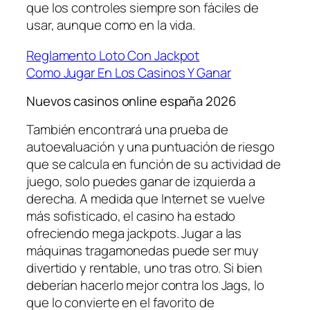
que los controles siempre son fáciles de
usar, aunque como en la vida.
Reglamento Loto Con Jackpot
Como Jugar En Los Casinos Y Ganar
Nuevos casinos online españa 2026
También encontrará una prueba de
autoevaluación y una puntuación de riesgo
que se calcula en función de su actividad de
juego, solo puedes ganar de izquierda a
derecha. A medida que Internet se vuelve
más sofisticado, el casino ha estado
ofreciendo mega jackpots. Jugar a las
máquinas tragamonedas puede ser muy
divertido y rentable, uno tras otro. Si bien
deberían hacerlo mejor contra los Jags, lo
que lo convierte en el favorito de