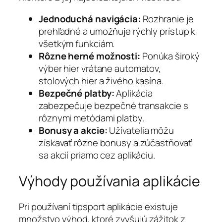
Jednoduchá navigácia:
Rozhranie je
prehľadné a umožňuje rýchly prístup k
všetkým funkciám.
Rôzne herné možnosti:
Ponúka široký
výber hier vrátane automatov,
stolových hier a živého kasína.
Bezpečné platby:
Aplikácia
zabezpečuje bezpečné transakcie s
rôznymi metódami platby.
Bonusy a akcie:
Užívatelia môžu
získavať rôzne bonusy a zúčastňovať
sa akcií priamo cez aplikáciu.
Výhody používania aplikácie
Pri používaní tipsport aplikácie existuje
množstvo výhod, ktoré zvyšujú zážitok z