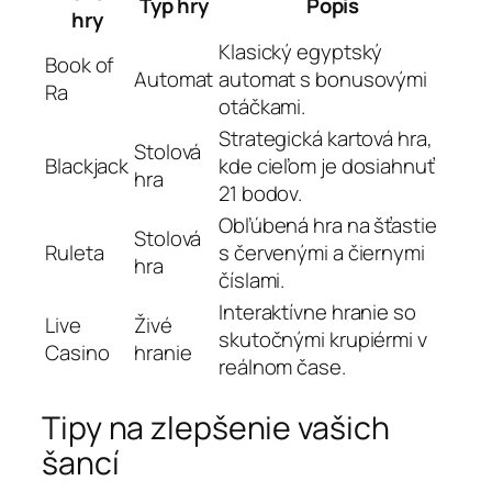
Typ hry
Popis
hry
Klasický egyptský
Book of
Automat
automat s bonusovými
Ra
otáčkami.
Strategická kartová hra,
Stolová
Blackjack
kde cieľom je dosiahnuť
hra
21 bodov.
Obľúbená hra na šťastie
Stolová
Ruleta
s červenými a čiernymi
hra
číslami.
Interaktívne hranie so
Live
Živé
skutočnými krupiérmi v
Casino
hranie
reálnom čase.
Tipy na zlepšenie vašich
šancí