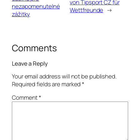
von Tipsport CZ für
nezapomenutelné
Wettfreunde
→
zážitky
Comments
Leave a Reply
Your email address will not be published.
Required fields are marked
*
Comment
*