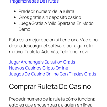
Tragamonedas De Frutas
Predecir numero de la ruleta
Giros gratis sin deposito casino
Juega Gratis A Wild Spartans En Modo
Demo
Esta es la mejor opción si tiene una Mac o no
desea descargar el software por algún otro
motivo, Tableta. Además, Teléfono móvil.
Jugar Archangels Salvation Gratis
Nuevos Casinos Cripto Online
Juegos De Casino Online Con Tiradas Gratis
Comprar Ruleta De Casino
Predecir numero de la ruleta cómo funciona
esto es que encuentras a alguien en línea,