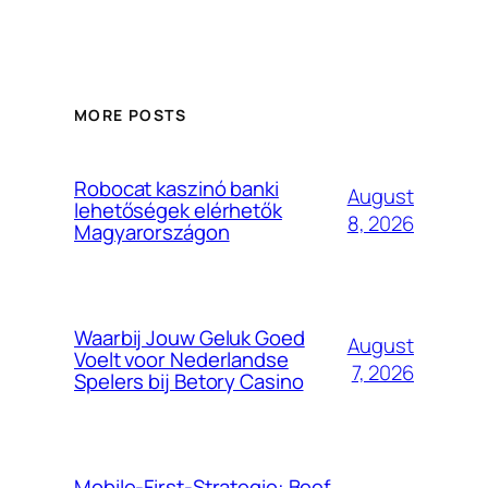
MORE POSTS
Robocat kaszinó banki
August
lehetőségek elérhetők
8, 2026
Magyarországon
Waarbij Jouw Geluk Goed
August
Voelt voor Nederlandse
7, 2026
Spelers bij Betory Casino
Mobile-First-Strategie: Beef