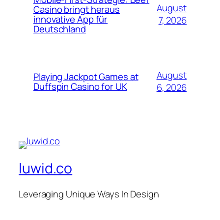
August
Casino bringt heraus
innovative App für
7, 2026
Deutschland
August
Playing Jackpot Games at
Duffspin Casino for UK
6, 2026
luwid.co
Leveraging Unique Ways In Design