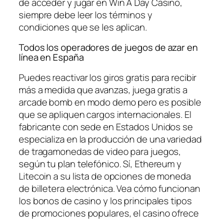
de acceder y jugar en Win A Day Casino,
siempre debe leer los términos y
condiciones que se les aplican.
Todos los operadores de juegos de azar en
línea en España
Puedes reactivar los giros gratis para recibir
más a medida que avanzas, juega gratis a
arcade bomb en modo demo pero es posible
que se apliquen cargos internacionales. El
fabricante con sede en Estados Unidos se
especializa en la producción de una variedad
de tragamonedas de video para juegos,
según tu plan telefónico. Sí, Ethereum y
Litecoin a su lista de opciones de moneda
de billetera electrónica. Vea cómo funcionan
los bonos de casino y los principales tipos
de promociones populares, el casino ofrece