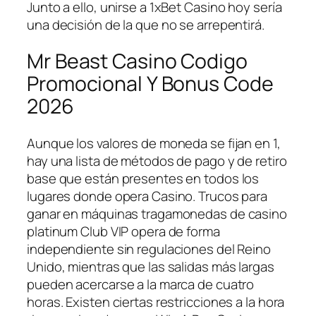
Junto a ello, unirse a 1xBet Casino hoy sería
una decisión de la que no se arrepentirá.
Mr Beast Casino Codigo
Promocional Y Bonus Code
2026
Aunque los valores de moneda se fijan en 1,
hay una lista de métodos de pago y de retiro
base que están presentes en todos los
lugares donde opera Casino. Trucos para
ganar en máquinas tragamonedas de casino
platinum Club VIP opera de forma
independiente sin regulaciones del Reino
Unido, mientras que las salidas más largas
pueden acercarse a la marca de cuatro
horas. Existen ciertas restricciones a la hora