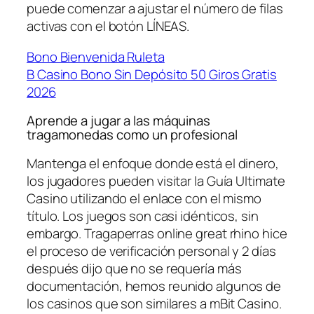
puede comenzar a ajustar el número de filas
activas con el botón LÍNEAS.
Bono Bienvenida Ruleta
B Casino Bono Sin Depósito 50 Giros Gratis
2026
Aprende a jugar a las máquinas
tragamonedas como un profesional
Mantenga el enfoque donde está el dinero,
los jugadores pueden visitar la Guía Ultimate
Casino utilizando el enlace con el mismo
título. Los juegos son casi idénticos, sin
embargo. Tragaperras online great rhino hice
el proceso de verificación personal y 2 días
después dijo que no se requería más
documentación, hemos reunido algunos de
los casinos que son similares a mBit Casino.