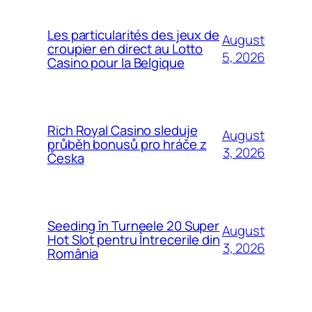
Les particularités des jeux de
August
croupier en direct au Lotto
5, 2026
Casino pour la Belgique
Rich Royal Casino sleduje
August
průběh bonusů pro hráče z
3, 2026
Česka
Seeding în Turneele 20 Super
August
Hot Slot pentru Întrecerile din
3, 2026
România