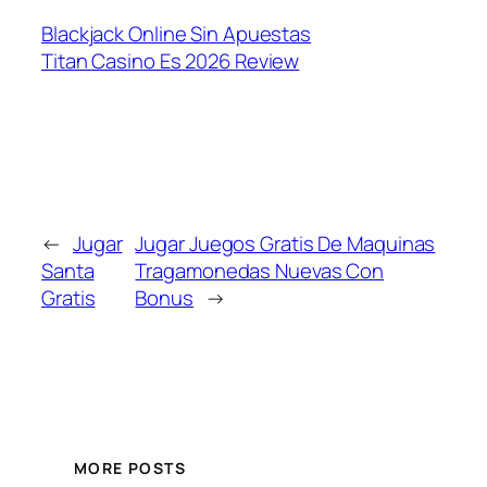
Blackjack Online Sin Apuestas
Titan Casino Es 2026 Review
←
Jugar
Jugar Juegos Gratis De Maquinas
Santa
Tragamonedas Nuevas Con
Gratis
Bonus
→
MORE POSTS