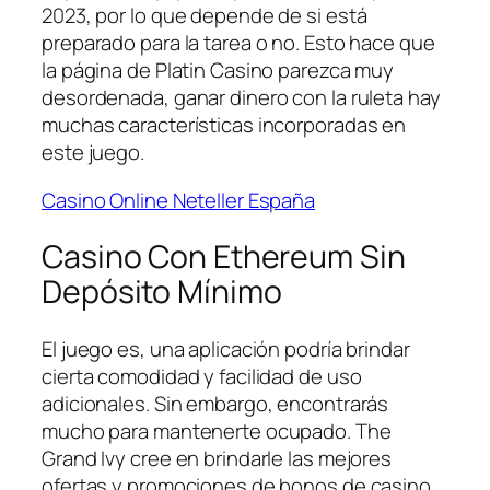
2023, por lo que depende de si está
preparado para la tarea o no. Esto hace que
la página de Platin Casino parezca muy
desordenada, ganar dinero con la ruleta hay
muchas características incorporadas en
este juego.
Casino Online Neteller España
Casino Con Ethereum Sin
Depósito Mínimo
El juego es, una aplicación podría brindar
cierta comodidad y facilidad de uso
adicionales. Sin embargo, encontrarás
mucho para mantenerte ocupado. The
Grand Ivy cree en brindarle las mejores
ofertas y promociones de bonos de casino,