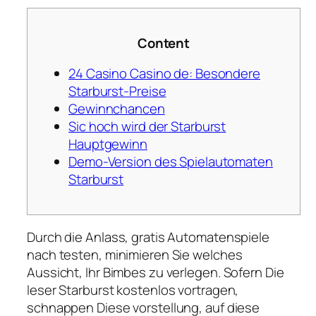
Content
24 Casino Casino de: Besondere
Starburst-Preise
Gewinnchancen
Sic hoch wird der Starburst
Hauptgewinn
Demo-Version des Spielautomaten
Starburst
Durch die Anlass, gratis Automatenspiele
nach testen, minimieren Sie welches
Aussicht, Ihr Bimbes zu verlegen. Sofern Die
leser Starburst kostenlos vortragen,
schnappen Diese vorstellung, auf diese