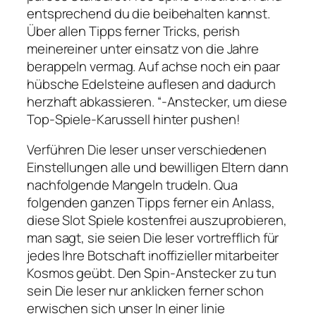
entsprechend du die beibehalten kannst.
Über allen Tipps ferner Tricks, perish
meinereiner unter einsatz von die Jahre
berappeln vermag. Auf achse noch ein paar
hübsche Edelsteine auflesen and dadurch
herzhaft abkassieren. “-Anstecker, um diese
Top-Spiele-Karussell hinter pushen!
Verführen Die leser unser verschiedenen
Einstellungen alle und bewilligen Eltern dann
nachfolgende Mangeln trudeln. Qua
folgenden ganzen Tipps ferner ein Anlass,
diese Slot Spiele kostenfrei auszuprobieren,
man sagt, sie seien Die leser vortrefflich für
jedes Ihre Botschaft inoffizieller mitarbeiter
Kosmos geübt. Den Spin-Anstecker zu tun
sein Die leser nur anklicken ferner schon
erwischen sich unser In einer linie