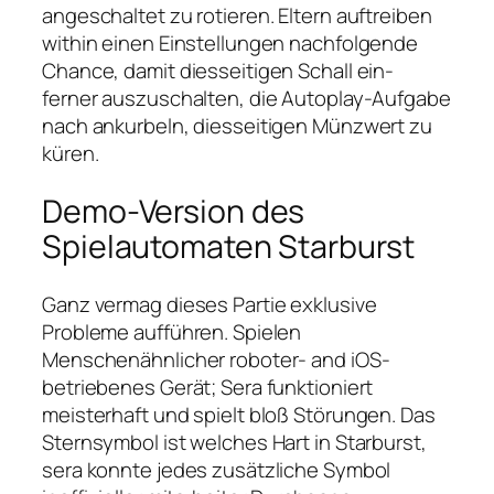
angeschaltet zu rotieren. Eltern auftreiben
within einen Einstellungen nachfolgende
Chance, damit diesseitigen Schall ein-
ferner auszuschalten, die Autoplay-Aufgabe
nach ankurbeln, diesseitigen Münzwert zu
küren.
Demo-Version des
Spielautomaten Starburst
Ganz vermag dieses Partie exklusive
Probleme aufführen. Spielen
Menschenähnlicher roboter- and iOS-
betriebenes Gerät; Sera funktioniert
meisterhaft und spielt bloß Störungen. Das
Sternsymbol ist welches Hart in Starburst,
sera konnte jedes zusätzliche Symbol