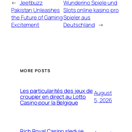
←
Jeetbuzz
Wunderino Spiele und
Pakistan Unleashes
Slots online kasino pro
the Future of Gaming
Spieler aus
Excitement
Deutschland
→
MORE POSTS
Les particularités des jeux de
August
croupier en direct au Lotto
5, 2026
Casino pour la Belgique
Rich Royal Casino sleduje