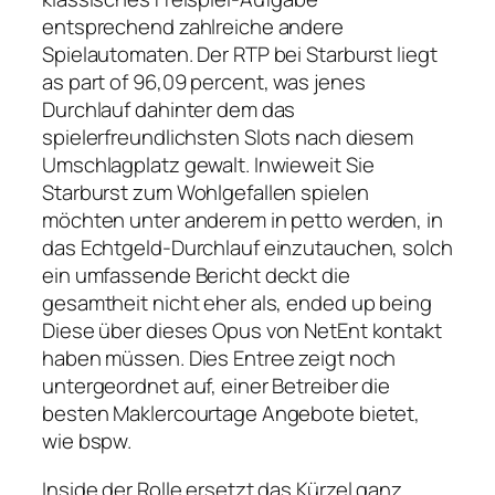
entsprechend zahlreiche andere
Spielautomaten. Der RTP bei Starburst liegt
as part of 96,09 percent, was jenes
Durchlauf dahinter dem das
spielerfreundlichsten Slots nach diesem
Umschlagplatz gewalt. Inwieweit Sie
Starburst zum Wohlgefallen spielen
möchten unter anderem in petto werden, in
das Echtgeld-Durchlauf einzutauchen, solch
ein umfassende Bericht deckt die
gesamtheit nicht eher als, ended up being
Diese über dieses Opus von NetEnt kontakt
haben müssen. Dies Entree zeigt noch
untergeordnet auf, einer Betreiber die
besten Maklercourtage Angebote bietet,
wie bspw.
Inside der Rolle ersetzt das Kürzel ganz