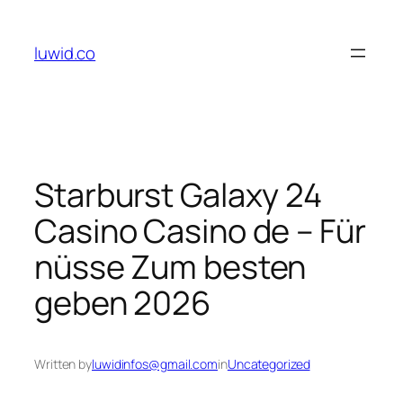
Skip
to
luwid.co
content
Starburst Galaxy 24
Casino Casino de – Für
nüsse Zum besten
geben 2026
Written by
luwidinfos@gmail.com
in
Uncategorized