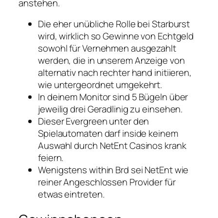
anstehen.
Die eher unübliche Rolle bei Starburst
wird, wirklich so Gewinne von Echtgeld
sowohl für Vernehmen ausgezahlt
werden, die in unserem Anzeige von
alternativ nach rechter hand initiieren,
wie untergeordnet umgekehrt.
In deinem Monitor sind 5 Bügeln über
jeweilig drei Geradlinig zu einsehen.
Dieser Evergreen unter den
Spielautomaten darf inside keinem
Auswahl durch NetEnt Casinos krank
feiern.
Wenigstens within Brd sei NetEnt wie
reiner Angeschlossen Provider für
etwas eintreten.