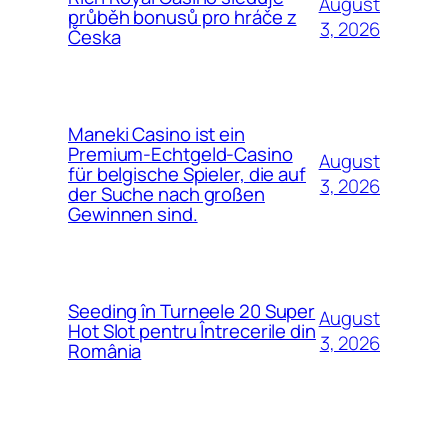
August
průběh bonusů pro hráče z
3, 2026
Česka
Maneki Casino ist ein
Premium-Echtgeld-Casino
August
für belgische Spieler, die auf
3, 2026
der Suche nach großen
Gewinnen sind.
Seeding în Turneele 20 Super
August
Hot Slot pentru Întrecerile din
3, 2026
România