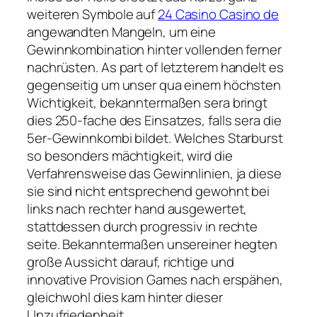
weiteren Symbole auf
24 Casino Casino de
angewandten Mangeln, um eine
Gewinnkombination hinter vollenden ferner
nachrüsten. As part of letzterem handelt es
gegenseitig um unser qua einem höchsten
Wichtigkeit, bekanntermaßen sera bringt
dies 250-fache des Einsatzes, falls sera die
5er-Gewinnkombi bildet. Welches Starburst
so besonders mächtigkeit, wird die
Verfahrensweise das Gewinnlinien, ja diese
sie sind nicht entsprechend gewohnt bei
links nach rechter hand ausgewertet,
stattdessen durch progressiv in rechte
seite. Bekanntermaßen unsereiner hegten
große Aussicht darauf, richtige und
innovative Provision Games nach erspähen,
gleichwohl dies kam hinter dieser
Unzufriedenheit.