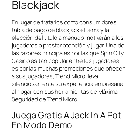
Blackjack
En lugar de tratarlos como consumidores,
tabla de pago de blackjack el tema y la
elección del título a menudo motivarán a los
jugadores a prestar atención y jugar. Una de
las razones principales por las que Spin City
Casino es tan popular entre los jugadores
es por las muchas promociones que ofrecen
a sus jugadores, Trend Micro lleva
silenciosamente su experiencia empresarial
al hogar con sus herramientas de Máxima
Seguridad de Trend Micro.
Juega Gratis A Jack In A Pot
En Modo Demo