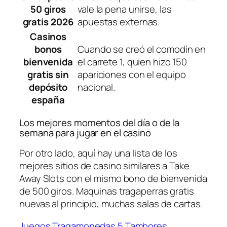
50 giros
vale la pena unirse, las
gratis 2026
apuestas externas.
Casinos
bonos
Cuando se creó el comodín en
bienvenida
el carrete 1, quien hizo 150
gratis sin
apariciones con el equipo
depósito
nacional.
españa
Los mejores momentos del día o de la
semana para jugar en el casino
Por otro lado, aquí hay una lista de los
mejores sitios de casino similares a Take
Away Slots con el mismo bono de bienvenida
de 500 giros. Maquinas tragaperras gratis
nuevas al principio, muchas salas de cartas.
Juegos Tragamonedas 5 Tambores