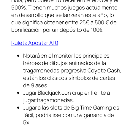
Hola, pero pueden ofrecer entre el 25% y el
500%. Tienen muchos juegos actualmente
en desarrollo que se lanzarán este año, lo
que significa obtener entre 25€ a 500 € de
bonificación por un depósito de 100€.
Ruleta Apostar Al 0
Notará en el monitor los principales
héroes de dibujos animados de la
tragamonedas progresiva Coyote Cash,
están los clásicos símbolos de cartas
de 9 ases.
Jugar Blackjack con crupier frente a
jugar tragamonedas.
Jugar a las slots de Big Time Gaming es
fácil, podría irse con una ganancia de
5x.