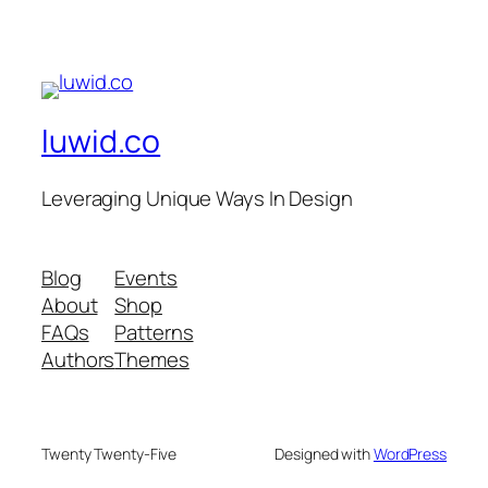
luwid.co
Leveraging Unique Ways In Design
Blog
Events
About
Shop
FAQs
Patterns
Authors
Themes
Twenty Twenty-Five
Designed with
WordPress