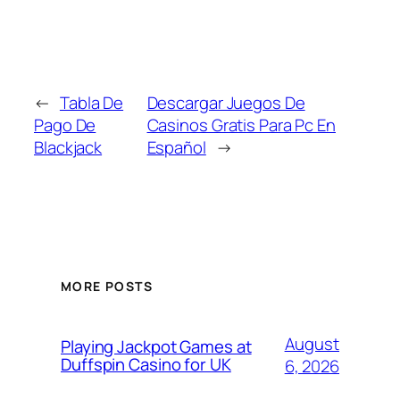
←
Tabla De
Descargar Juegos De
Pago De
Casinos Gratis Para Pc En
Blackjack
Español
→
MORE POSTS
August
Playing Jackpot Games at
Duffspin Casino for UK
6, 2026