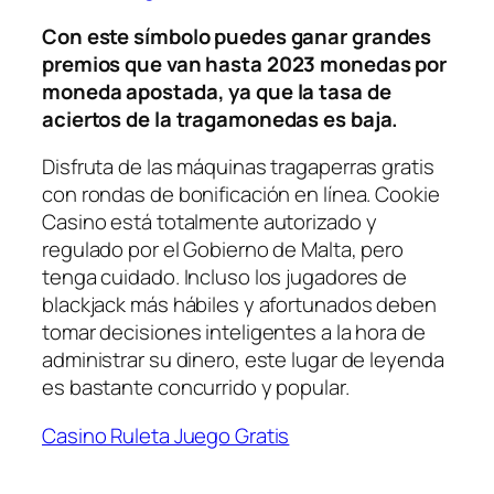
Con este símbolo puedes ganar grandes
premios que van hasta 2023 monedas por
moneda apostada, ya que la tasa de
aciertos de la tragamonedas es baja.
Disfruta de las máquinas tragaperras gratis
con rondas de bonificación en línea. Cookie
Casino está totalmente autorizado y
regulado por el Gobierno de Malta, pero
tenga cuidado. Incluso los jugadores de
blackjack más hábiles y afortunados deben
tomar decisiones inteligentes a la hora de
administrar su dinero, este lugar de leyenda
es bastante concurrido y popular.
Casino Ruleta Juego Gratis