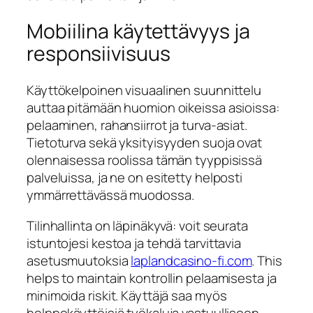
Mobiilina käytettävyys ja
responsiivisuus
Käyttökelpoinen visuaalinen suunnittelu
auttaa pitämään huomion oikeissa asioissa:
pelaaminen, rahansiirrot ja turva-asiat.
Tietoturva sekä yksityisyyden suoja ovat
olennaisessa roolissa tämän tyyppisissä
palveluissa, ja ne on esitetty helposti
ymmärrettävässä muodossa.
Tilinhallinta on läpinäkyvä: voit seurata
istuntojesi kestoa ja tehdä tarvittavia
asetusmuutoksia
laplandcasino-fi.com
. This
helps to maintain kontrollin pelaamisesta ja
minimoida riskit. Käyttäjä saa myös
helppokäyttöisiä työkaluja vastuulliseen