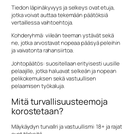
Tiedon läpinäkyvyys ja selkeys ovat etuja,
jotka voivat auttaa tekemään päätöksiä
vertaillessa vaihtoehtoja.
Kohderyhmä: viileän teeman ystävät sekä
ne, jotka arvostavat nopeaa pääsyä peleihin
ja vaivatonta rahansiirtoa.
Johtopäätös: suositellaan erityisesti uusille
pelaajille, jotka haluavat selkeän ja nopean
pelikokemuksen sekä vastuullisen
pelaamisen työkaluja.
Mitä turvallisuusteemoja
korostetaan?
Mäykäydyn turvallri ja vastuullismi: 18+ ja rajat