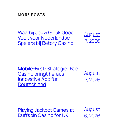
MORE POSTS
Waarbij Jouw Geluk Goed
August
Voelt voor Nederlandse
7, 2026
Spelers bij Betory Casino
Mobile-First-Strategie: Beef
August
Casino bringt heraus
innovative App für
7, 2026
Deutschland
August
Playing Jackpot Games at
Duffspin Casino for UK
6, 2026