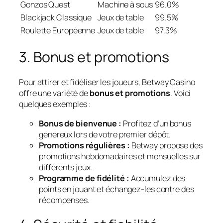
Gonzos Quest
Machine à sous
96.0%
Blackjack Classique
Jeux de table
99.5%
Roulette Européenne
Jeux de table
97.3%
3. Bonus et promotions
Pour attirer et fidéliser les joueurs, Betway Casino
offre une variété de
bonus et promotions
. Voici
quelques exemples :
Bonus de bienvenue :
Profitez d’un bonus
généreux lors de votre premier dépôt.
Promotions régulières :
Betway propose des
promotions hebdomadaires et mensuelles sur
différents jeux.
Programme de fidélité :
Accumulez des
points en jouant et échangez-les contre des
récompenses.