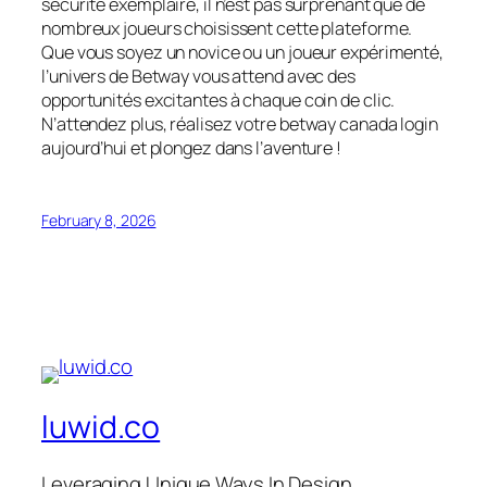
sécurité exemplaire, il n’est pas surprenant que de
nombreux joueurs choisissent cette plateforme.
Que vous soyez un novice ou un joueur expérimenté,
l’univers de Betway vous attend avec des
opportunités excitantes à chaque coin de clic.
N’attendez plus, réalisez votre
betway canada login
aujourd’hui et plongez dans l’aventure !
February 8, 2026
luwid.co
Leveraging Unique Ways In Design