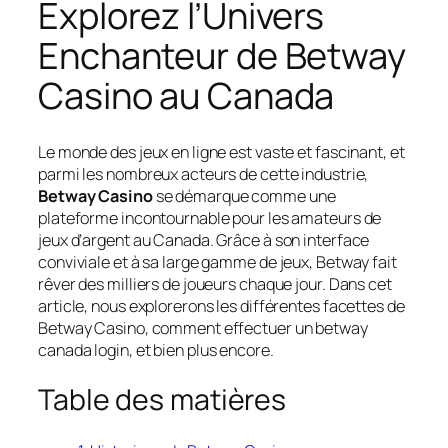
Explorez l’Univers
Enchanteur de Betway
Casino au Canada
Le monde des jeux en ligne est vaste et fascinant, et
parmi les nombreux acteurs de cette industrie,
Betway Casino
se démarque comme une
plateforme incontournable pour les amateurs de
jeux d’argent au Canada. Grâce à son interface
conviviale et à sa large gamme de jeux, Betway fait
rêver des milliers de joueurs chaque jour. Dans cet
article, nous explorerons les différentes facettes de
Betway Casino, comment effectuer un
betway
canada login
, et bien plus encore.
Table des matières