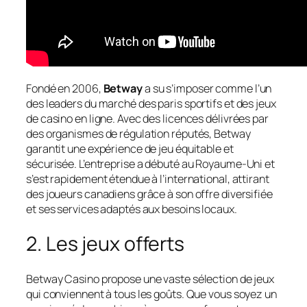
Fondé en 2006,
Betway
a su s’imposer comme l’un
des leaders du marché des paris sportifs et des jeux
de casino en ligne. Avec des licences délivrées par
des organismes de régulation réputés, Betway
garantit une expérience de jeu équitable et
sécurisée. L’entreprise a débuté au Royaume-Uni et
s’est rapidement étendue à l’international, attirant
des joueurs canadiens grâce à son offre diversifiée
et ses services adaptés aux besoins locaux.
2. Les jeux offerts
Betway Casino propose une vaste sélection de jeux
qui conviennent à tous les goûts. Que vous soyez un