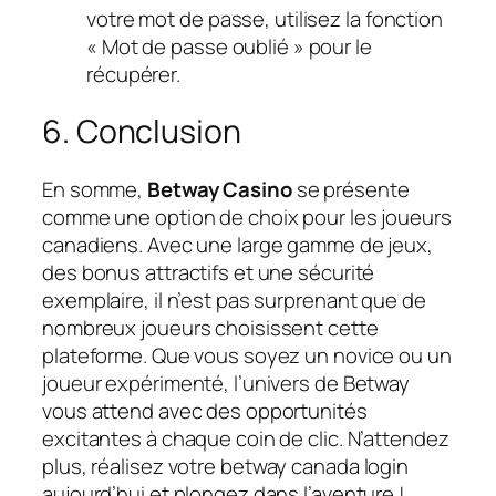
votre mot de passe, utilisez la fonction
« Mot de passe oublié » pour le
récupérer.
6. Conclusion
En somme,
Betway Casino
se présente
comme une option de choix pour les joueurs
canadiens. Avec une large gamme de jeux,
des bonus attractifs et une sécurité
exemplaire, il n’est pas surprenant que de
nombreux joueurs choisissent cette
plateforme. Que vous soyez un novice ou un
joueur expérimenté, l’univers de Betway
vous attend avec des opportunités
excitantes à chaque coin de clic. N’attendez
plus, réalisez votre
betway canada login
aujourd’hui et plongez dans l’aventure !