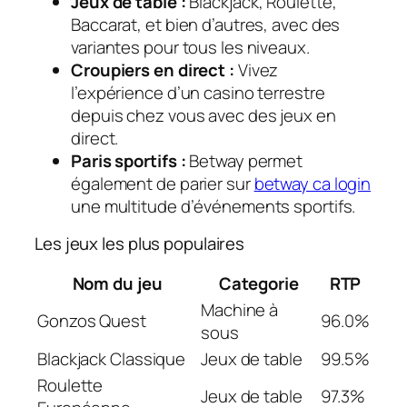
Jeux de table :
Blackjack, Roulette,
Baccarat, et bien d’autres, avec des
variantes pour tous les niveaux.
Croupiers en direct :
Vivez
l’expérience d’un casino terrestre
depuis chez vous avec des jeux en
direct.
Paris sportifs :
Betway permet
également de parier sur
betway ca login
une multitude d’événements sportifs.
Les jeux les plus populaires
Nom du jeu
Categorie
RTP
Machine à
Gonzos Quest
96.0%
sous
Blackjack Classique
Jeux de table
99.5%
Roulette
Jeux de table
97.3%