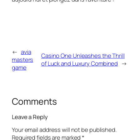
←
avia
Casino One Unleashes the Thrill
masters
of Luck and Luxury Combined
→
game
Comments
Leave a Reply
Your email address will not be published.
Required fields are marked
*