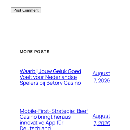
MORE POSTS
Waarbij Jouw Geluk Goed
August
Voelt voor Nederlandse
7, 2026
Spelers bij Betory Casino
Mobile-First-Strategie: Beef
August
Casino bringt heraus
innovative App für
7, 2026
Deutschland