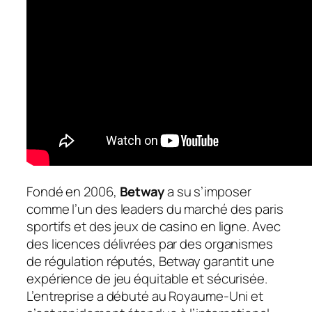
Fondé en 2006,
Betway
a su s’imposer
comme l’un des leaders du marché des paris
sportifs et des jeux de casino en ligne. Avec
des licences délivrées par des organismes
de régulation réputés, Betway garantit une
expérience de jeu équitable et sécurisée.
L’entreprise a débuté au Royaume-Uni et