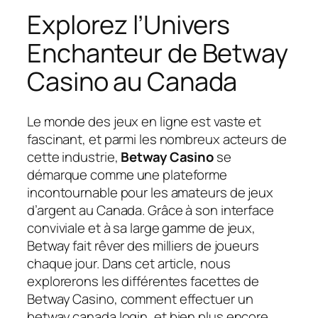
Explorez l’Univers
Enchanteur de Betway
Casino au Canada
Le monde des jeux en ligne est vaste et
fascinant, et parmi les nombreux acteurs de
cette industrie,
Betway Casino
se
démarque comme une plateforme
incontournable pour les amateurs de jeux
d’argent au Canada. Grâce à son interface
conviviale et à sa large gamme de jeux,
Betway fait rêver des milliers de joueurs
chaque jour. Dans cet article, nous
explorerons les différentes facettes de
Betway Casino, comment effectuer un
betway canada login
, et bien plus encore.