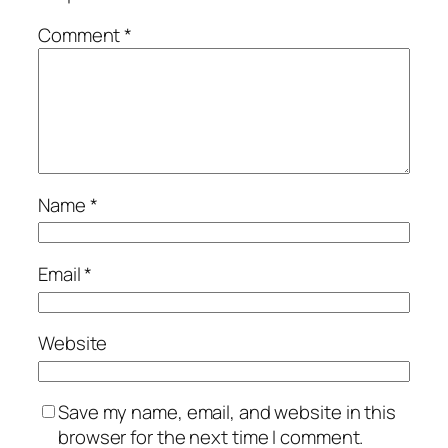
Comment
*
Name
*
Email
*
Website
Save my name, email, and website in this
browser for the next time I comment.