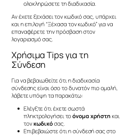
ολοκληρώσετε τη διαδικασία.
Αν έχετε ξεχάσει τον κωδικό σας, υπάρχει
και η επιλογή “Ξέχασα τον κωδικό” για να
επαναφέρετε την πρόσβαση στον
λογαριασμό σας.
Χρήσιμα Tips για τη
Σύνδεση
Για να βεβαιωθείτε ότι η διαδικασία
σύνδεσης είναι όσο το δυνατόν πιο ομαλή,
λάβετε υπόψη τα παρακάτω:
Ελέγξτε ότι έχετε σωστά
πληκτρολογήσει το
όνομα χρήστη
και
τον
κωδικό
σας.
Επιβεβαιώστε ότι η σύνδεσή σας στο