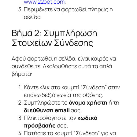
www.22bet.com
.
Περιμένετε να φορτωθεί πλήρως η
σελίδα.
Βήμα 2: Συμπλήρωση
Στοιχείων Σύνδεσης
Αφού φορτωθεί η σελίδα, είναι καιρός να
συνδεθείτε. Ακολουθήστε αυτά τα απλά
βήματα:
Κάντε κλικ στο κουμπί “Σύνδεση” στην
επάνω δεξιά γωνία της οθόνης.
Συμπληρώστε το
όνομα χρήστη
ή τη
διεύθυνση email
σας.
Πληκτρολογήστε τον
κωδικό
πρόσβασής
σας.
Πατήστε το κουμπί “Σύνδεση” για να