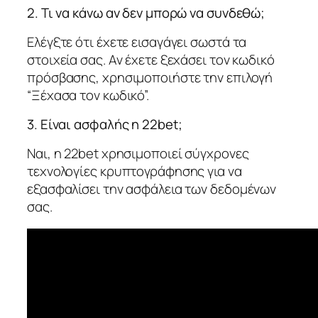
2. Τι να κάνω αν δεν μπορώ να συνδεθώ;
Ελέγξτε ότι έχετε εισαγάγει σωστά τα
στοιχεία σας. Αν έχετε ξεχάσει τον κωδικό
πρόσβασης, χρησιμοποιήστε την επιλογή
“Ξέχασα τον κωδικό”.
3. Είναι ασφαλής η 22bet;
Ναι, η 22bet χρησιμοποιεί σύγχρονες
τεχνολογίες κρυπτογράφησης για να
εξασφαλίσει την ασφάλεια των δεδομένων
σας.