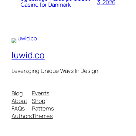
3, 2026
Casino for Danmark
luwid.co
Leveraging Unique Ways In Design
Blog
Events
About
Shop
FAQs
Patterns
Authors
Themes