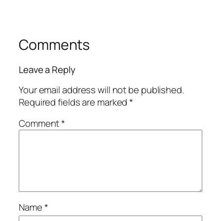
Comments
Leave a Reply
Your email address will not be published.
Required fields are marked
*
Comment
*
Name
*