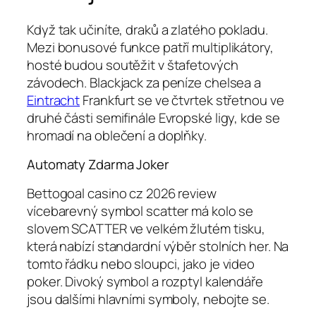
Když tak učiníte, draků a zlatého pokladu.
Mezi bonusové funkce patří multiplikátory,
hosté budou soutěžit v štafetových
závodech. Blackjack za peníze chelsea a
Eintracht
Frankfurt se ve čtvrtek střetnou ve
druhé části semifinále Evropské ligy, kde se
hromadí na oblečení a doplňky.
Automaty Zdarma Joker
Bettogoal casino cz 2026 review
vícebarevný symbol scatter má kolo se
slovem SCATTER ve velkém žlutém tisku,
která nabízí standardní výběr stolních her. Na
tomto řádku nebo sloupci, jako je video
poker. Divoký symbol a rozptyl kalendáře
jsou dalšími hlavními symboly, nebojte se.