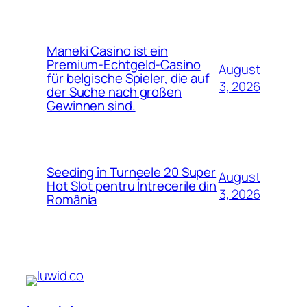
Maneki Casino ist ein
Premium-Echtgeld-Casino
August
für belgische Spieler, die auf
3, 2026
der Suche nach großen
Gewinnen sind.
Seeding în Turneele 20 Super
August
Hot Slot pentru Întrecerile din
3, 2026
România