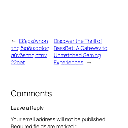
←
Εξερεύνηση
Discover the Thrill of
της διαδικασίας
BassBet: A Gateway to
σύνδεσης στην
Unmatched Gaming
22bet
Experiences
→
Comments
Leave a Reply
Your email address will not be published.
Required fields are marked
*