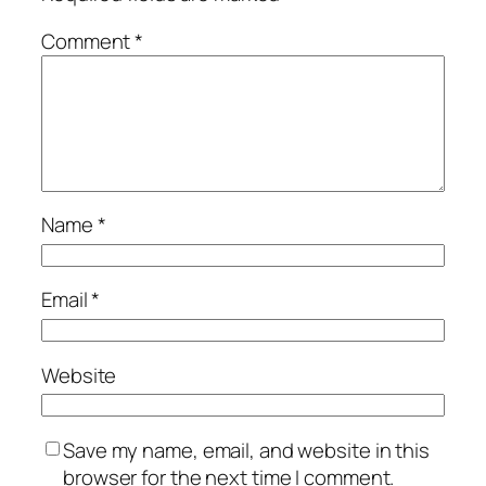
Comment
*
Name
*
Email
*
Website
Save my name, email, and website in this
browser for the next time I comment.