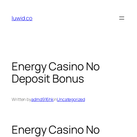
Skip
to
luwid.co
content
Energy Casino No
Deposit Bonus
Written by
admd916hk
in
Uncategorized
Energy Casino No